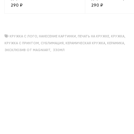
290 ₽
290 ₽
собор+Медный всадник.
Крови. Панорама»
Панорама»
КРУЖКА С ЛОГО
,
НАНЕСЕНИЕ КАРТИНКИ
,
ПЕЧАТЬ НА КРУЖКЕ
,
КРУЖКА
,
КРУЖКА С ПРИНТОМ
,
СУБЛИМАЦИЯ
,
КЕРАМИЧЕСКАЯ КРУЖКА
,
КЕРАМИКА
,
ЭКСКЛЮЗИВ ОТ MAGNIART
,
330МЛ