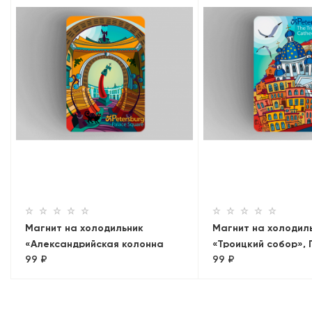
Магнит на холодильник
Магнит на холодил
«Александрийская колонна
«Троицкий собор», 
99 ₽
99 ₽
эрмитаж дворцовая площадь»,
Петербург