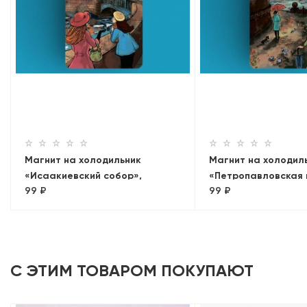
Магнит на холодильник
Магнит на холодил
«Исаакиевский собор»,
«Петропавловская 
99 ₽
99 ₽
коллекция Романтический
коллекция Романти
Петербург
Петербург
С ЭТИМ ТОВАРОМ ПОКУПАЮТ