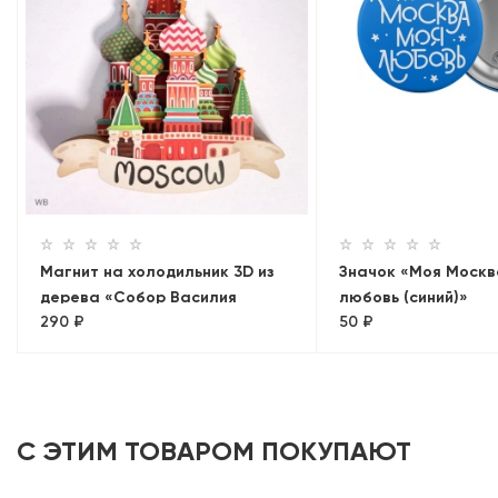
Магнит на холодильник 3D из
Значок «Моя Москв
дерева «Собор Василия
любовь (синий)»
290 ₽
50 ₽
Блаженного». Москва,
объемный
С ЭТИМ ТОВАРОМ ПОКУПАЮТ