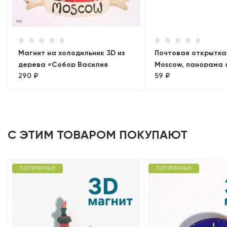
Магнит на холодильник 3D из
Почтовая открытка 
дерева «Собор Василия
Moscow, панорама 
290 ₽
59 ₽
Блаженного». Москва,
Детского мира», М
объемный
С ЭТИМ ТОВАРОМ ПОКУПАЮТ
ПОПУЛЯРНЫЙ
ПОПУЛЯРНЫЙ