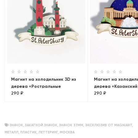
Магнит на холодильник 3D из
Магнит на холодиль
дерева «Ростральные
дерева «Казанский
290 ₽
290 ₽
колонны»
Санкт-Петербург
ЗНАЧОК
,
ЗАКАТНОЙ ЗНАЧОК
,
ЗНАЧОК 37ММ
,
ЭКСКЛЮЗИВ ОТ MAGNIART
,
МЕТАЛЛ
,
ПЛАСТИК
,
ЛЕТТЕРИНГ
,
МОСКВА