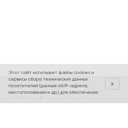
Этот сайт использует файлы cookies и
сервисы сбора технических данных
x
посетителей (данные об IP-адресе,
О МАГАЗИНЕ
КАТАЛОГ
местоположении и др.) для обеспечения
работоспособности и улучшения
О компании
Карта сайта
качества обслуживания. Продолжая
Контакты
Наборы
использовать наш сайт, вы автоматически
соглашаетесь с использованием данных
Оплата и доставка
Литературная
технологий.
коллекция