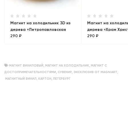
Магнит на холодильник 3D из
Магнит на холодиль
дерева «Петропавловская
дерева «Храм Хрис
290 ₽
290 ₽
крепость»
Спасителя»
МАГНИТ ВИНИЛОВЫЙ
,
МАГНИТ НА ХОЛОДИЛЬНИК
,
МАГНИТ С
ДОСТОПРИМЕЧАТЕЛЬНОСТЯМИ
,
СУВЕНИР
,
ЭКСКЛЮЗИВ ОТ MAGNIART
,
МАГНИТНЫЙ ВИНИЛ
,
КАРТОН
,
ПЕТЕРБУРГ