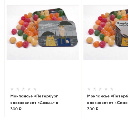
Монпансье «Петербург
Монпансье «Петерб
вдохновляет «Дождь» в
вдохновляет «Спас
300 ₽
300 ₽
металлической баночке
в металлической б