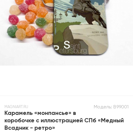
Модель:
B99001
MAGNIART.RU
Карамель «монпансье» в
коробочке с иллюстрацией СПб «Медный
Всадник - ретро»