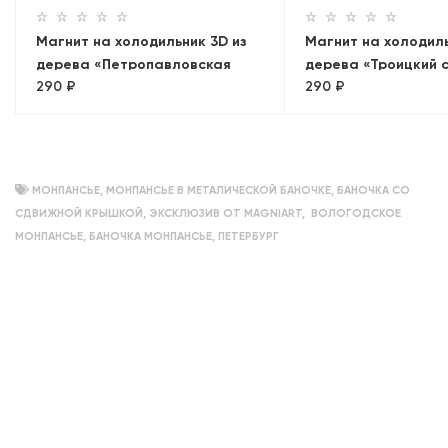
Магнит на холодильник 3D из
Магнит на холодиль
дерева «Петропавловская
дерева «Троицкий 
290 ₽
290 ₽
крепость»
МОНПАНСЬЕ
,
МОНПАНСЬЕ В МЕТАЛИЧЕСКОЙ БАНОЧКЕ
,
БАНОЧКА СО
СДВИЖНОЙ КРЫШКОЙ
,
ЭКСКЛЮЗИВ ОТ MAGNIART
,
ВОЛОГОДСКОЕ
МОНПАНСЬЕ
,
БАНОЧКА МОНПАНСЬЕ
,
ПЕТЕРБУРГ