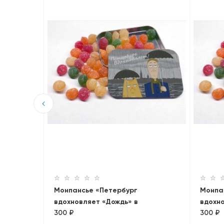
кой
ая»
Монпансье «Петербург
Монпа
вдохновляет «Дождь» в
вдохно
300 ₽
300 ₽
металлической баночке
метал