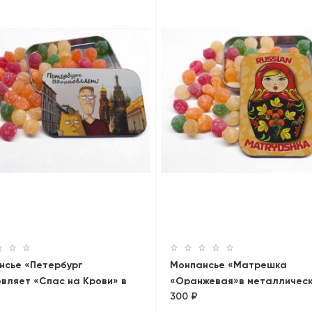
нсье «Петербург
Монпансье «Матрешка
вляет «Спас на Крови» в
«Оранжевая»в металличес
300 ₽
лической баночке
баночке