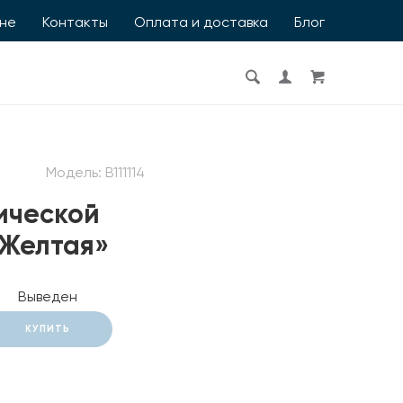
ине
Контакты
Оплата и доставка
Блог
Модель:
B111114
ической
«Желтая»
Выведен
КУПИТЬ