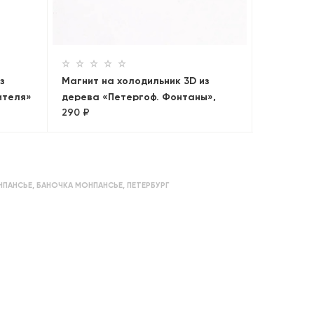
дерева «
290 ₽
Панорам
з
Магнит на холодильник 3D из
ителя»
дерева «Петергоф. Фонтаны»,
290 ₽
Петербург, объемный
ПАНСЬЕ
,
БАНОЧКА МОНПАНСЬЕ
,
ПЕТЕРБУРГ