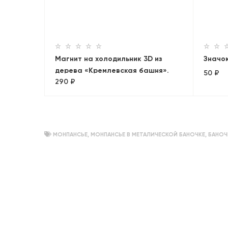
лонны»
Магнит на холодильник 3D из
Значок
дерева «Кремлевская башня».
50 ₽
290 ₽
Москва
МОНПАНСЬЕ
,
МОНПАНСЬЕ В МЕТАЛИЧЕСКОЙ БАНОЧКЕ
,
БАНОЧ