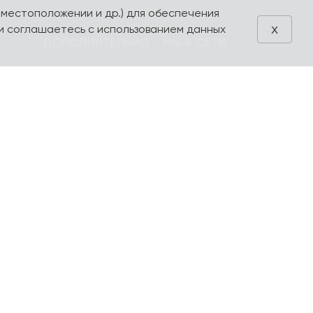
 местоположении и др.) для обеспечения
x
и соглашаетесь с использованием данных
ДОПОЛНИТЕЛЬНО
МЫ В СЕТИ
Блог
VK
Акции
Telegram
ия
Поиск
Производители
Избранное
Оформление
заказа