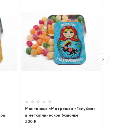
Монпанс
в металл
300 ₽
Монпансье «Матрешка «Голубая»
кой
в металлической баночке
300 ₽