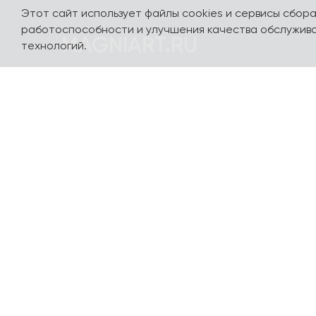
Этот сайт использует файлы cookies и сервисы сбор
работоспособности и улучшения качества обслужива
MAGNIART.RU
технологий.
Погружайтесь в мир сувениров, посвященных
нашей стране и любимым столицам - Москве,
Санкт-Петербургу, Калининграду, Сочи,
Казани, Выборгу и многим другим городам. Мы
сделали так, чтобы вы полюбили их с
первого взгляда. Авторский дизайн разных
стилей и направлений, сотрудничество с
популярными художниками и
иллюстраторами, качественные материалы
производства и доступные цены - вот самые
важные характеристики нашей продукции.
Все производство - в Петербурге. Доставим -
в любой город и населенный пункт России и в
страны СНГ. Доставка по миру обсуждается
индивидуально! Актуальные, современные и