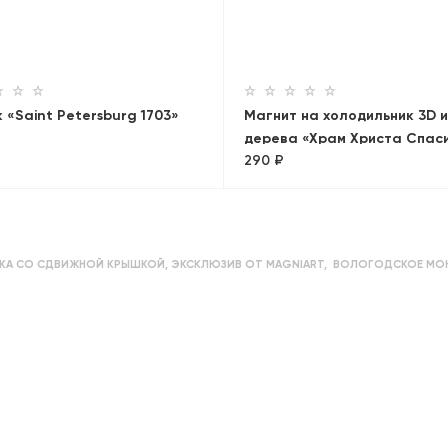
 «Saint Petersburg 1703»
Магнит на холодильник 3D и
дерева «Храм Христа Спас
290 ₽
КА СО СДВИЖНОЙ КРЫШКОЙ
,
ЭКСКЛЮЗИВ ОТ MAGNIART
,
ВОЛОГОДСКОЕ МОН