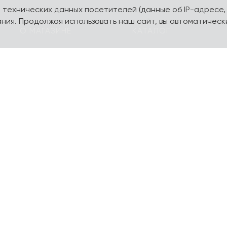
а технических данных посетителей (данные об IP-адресе,
ния. Продолжая использовать наш сайт, вы автоматическ
О МАГАЗИНЕ
КАТАЛОГ
О компании
Карта сайта
Контакты
Наборы
Оплата и доставка
Литературная коллекц
Подарочные
yourpersonalyouth by
сертификаты
Magniart
Торговое оборудование
Календари, планеры
Сотрудничество
Блокноты и тетради
Шопперы