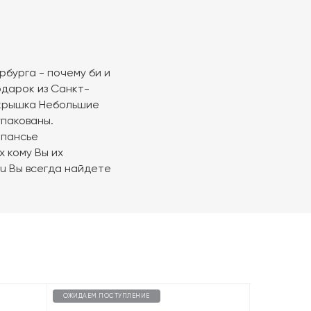
бурга - почему би и
одарок из Санкт-
я крышка Небольшие
упакованы.
нпансье
х кому Вы их
ru Вы всегда найдете
ОЖИДАЕМ ПОСТУПЛЕНИЕ
ОЖИДАЕМ П