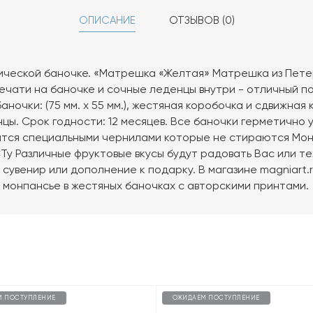
ОПИСАНИЕ
ОТЗЫВОВ (0)
ической баночке. «Матрешка «Желтая» Матрешка из Петер
ечати на баночке и сочные леденцы внутри - отличный п
аночки: (75 мм. х 55 мм.), жестяная коробочка и сдвижна
цы. Срок годности: 12 месяцев. Все баночки герметично 
тся специальными чернилами которые не стираются Мо
Ту Различные фруктовые вкусы будут радовать Вас или те
сувенир или дополнение к подарку. В магазине magniart.
 монпансье в жестяных баночках с авторскими принтами.
М ПОСТУПЛЕНИЕ
ОЖИДАЕМ ПОСТУПЛЕНИЕ