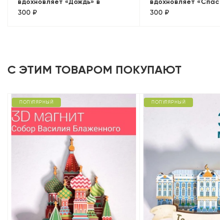
вдохновляет «Дождь» в
вдохновляет «Спас
300 ₽
300 ₽
металлической баночке
в металлической б
С ЭТИМ ТОВАРОМ ПОКУПАЮТ
ПОПУЛЯРНЫЙ
ПОПУЛЯРНЫЙ