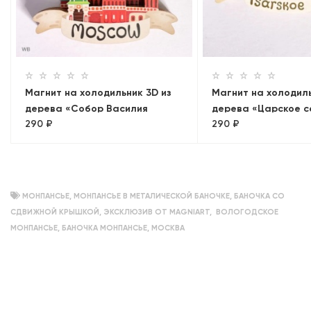
Магнит на холодильник 3D из
Магнит на холодиль
дерева «Собор Василия
дерева «Царское с
290 ₽
290 ₽
Блаженного». Москва,
Петербург, объемн
объемный
МОНПАНСЬЕ
,
МОНПАНСЬЕ В МЕТАЛИЧЕСКОЙ БАНОЧКЕ
,
БАНОЧКА СО
СДВИЖНОЙ КРЫШКОЙ
,
ЭКСКЛЮЗИВ ОТ MAGNIART
,
ВОЛОГОДСКОЕ
МОНПАНСЬЕ
,
БАНОЧКА МОНПАНСЬЕ
,
МОСКВА