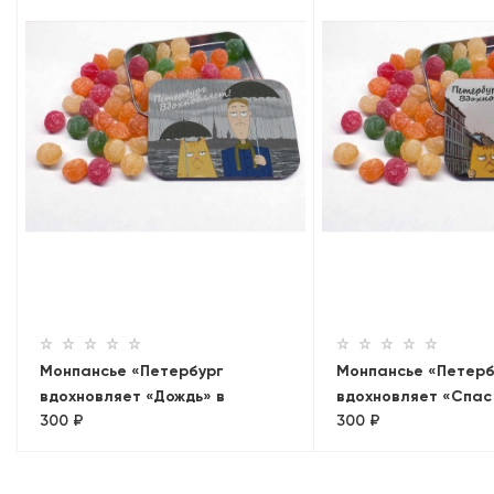
Монпансье «Петербург
Монпансье «Петерб
вдохновляет «Дождь» в
вдохновляет «Спас
300 ₽
300 ₽
металлической баночке
в металлической б