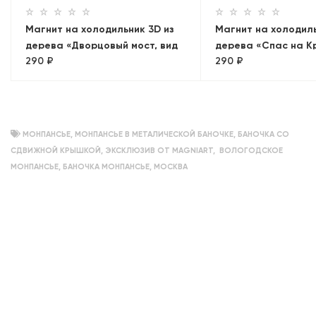
Магнит на холодильник 3D из
Магнит на холодиль
дерева «Дворцовый мост, вид
дерева «Спас на К
290 ₽
290 ₽
на Петропавловскую
Санкт-Петербург, 
крепость». Санкт-Петербург,
объемный
МОНПАНСЬЕ
,
МОНПАНСЬЕ В МЕТАЛИЧЕСКОЙ БАНОЧКЕ
,
БАНОЧКА СО
СДВИЖНОЙ КРЫШКОЙ
,
ЭКСКЛЮЗИВ ОТ MAGNIART
,
ВОЛОГОДСКОЕ
МОНПАНСЬЕ
,
БАНОЧКА МОНПАНСЬЕ
,
МОСКВА