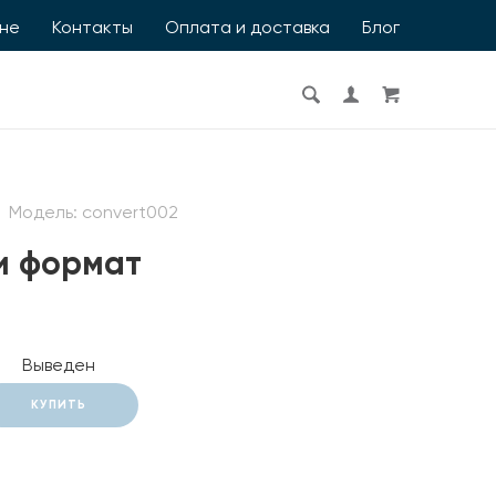
ине
Контакты
Оплата и доставка
Блог
Модель:
convert002
и формат
Выведен
КУПИТЬ