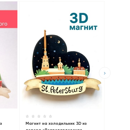
ПОПУЛЯРНЫ
Магнит н
дерева «
290 ₽
Москва
з
Магнит на холодильник 3D из