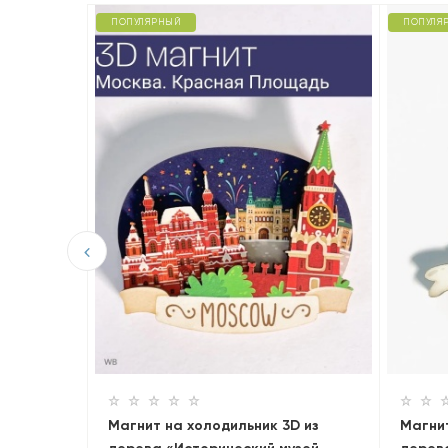
ПОПУЛЯРНЫЙ
ПОПУЛЯ
D из
»
Магнит на холодильник 3D из
Магнит