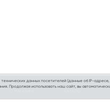
а технических данных посетителей (данные об IP-адресе,
ния. Продолжая использовать наш сайт, вы автоматическ
О МАГАЗИНЕ
КАТАЛОГ
О компании
Карта сайта
Контакты
Наборы