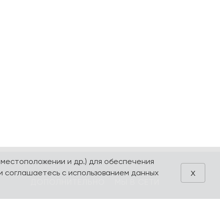
 местоположении и др.) для обеспечения
x
и соглашаетесь с использованием данных
ДОПОЛНИТЕЛЬНО
МЫ В СЕТИ
Блог
VK
Акции