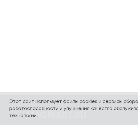
Этот сайт использует файлы cookies и сервисы сбор
работоспособности и улучшения качества обслужива
MAGNIART.RU
технологий.
Погружайтесь в мир сувениров, посвященных
нашей стране и любимым столицам - Москве,