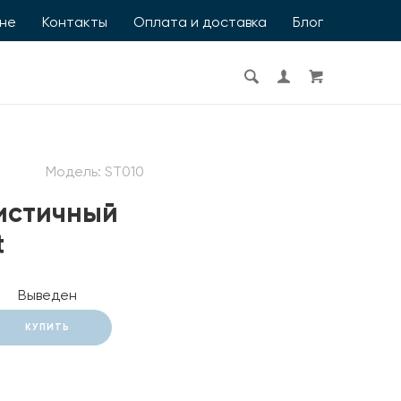
ине
Контакты
Оплата и доставка
Блог
Модель:
ST010
истичный
t
Выведен
КУПИТЬ