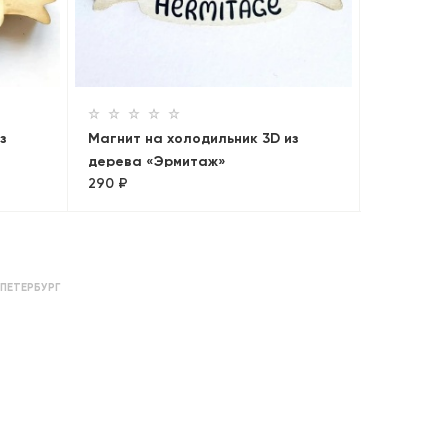
Магнит н
дерева «
290 ₽
з
Магнит на холодильник 3D из
дерева «Эрмитаж»
290 ₽
ПЕТЕРБУРГ