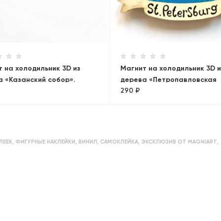
 на холодильник 3D из
Магнит на холодильник 3D и
а «Казанский собор».
дерева «Петропавловская
290 ₽
-Петербург
крепость»
ЛЕЕК
,
ФИГУРНЫЕ НАКЛЕЙКИ
,
ВИНИЛ
,
САМОКЛЕЙКА
,
ЭКСКЛЮЗИВ ОТ MAGNIART
,