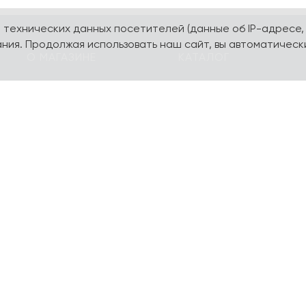
а технических данных посетителей (данные об IP-адресе,
ния. Продолжая использовать наш сайт, вы автоматическ
О МАГАЗИНЕ
КАТАЛОГ
О компании
Карта сайта
Контакты
Наборы
Оплата и доставка
Литературная коллекц
Подарочные
yourpersonalyouth by
сертификаты
Magniart
Торговое оборудование
Календари, планеры
Сотрудничество
Блокноты и тетради
Шопперы