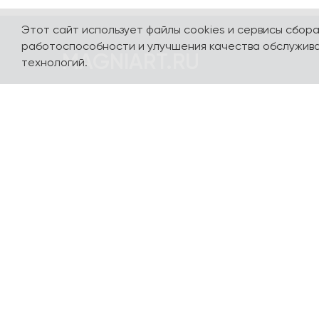
Этот сайт использует файлы cookies и сервисы сбор
работоспособности и улучшения качества обслужива
MAGNIART.RU
технологий.
Погружайтесь в мир сувениров, посвященных
нашей стране и любимым столицам - Москве,
Санкт-Петербургу, Калининграду, Сочи,
Казани, Выборгу и многим другим городам. Мы
сделали так, чтобы вы полюбили их с
первого взгляда. Авторский дизайн разных
стилей и направлений, сотрудничество с
популярными художниками и
иллюстраторами, качественные материалы
производства и доступные цены - вот самые
важные характеристики нашей продукции.
Все производство - в Петербурге. Доставим -
в любой город и населенный пункт России и в
страны СНГ. Доставка по миру обсуждается