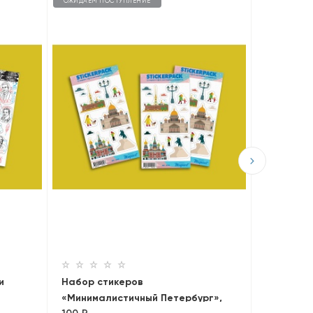
ОЖИДАЕМ ПОСТУПЛЕНИЕ
ОЖИДАЕМ П
Набор ст
Tradition
100 ₽
и
Набор стикеров
«Минималистичный Петербург»,