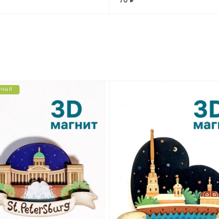
70 ₽
РНЫЙ