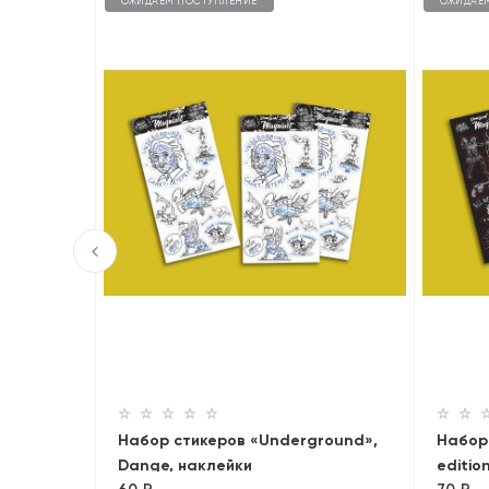
ОЖИДАЕМ ПОСТУПЛЕНИЕ
ОЖИДАЕ
в
Набор стикеров «Underground»,
Набор
Dange, наклейки
editio