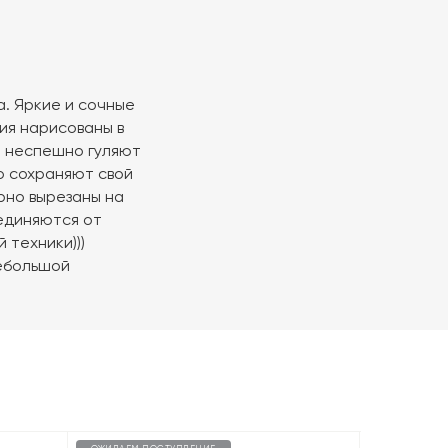
. Яркие и сочные
ия нарисованы в
е неспешно гуляют
о сохраняют свой
урно вырезаны на
единяются от
 техники)))
тебольшой