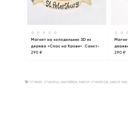
D из
»
Магнит на холодильник 3D из
Магнит
дерева «Спас на Крови». Санкт-
дерев
290 ₽
290 ₽
Петербург, объемный
Санкт
СТИКЕР
,
СТИКЕРЫ
,
НАКЛЕЙКИ
,
НАБОР СТИКЕРОВ
,
НАБОР НАК