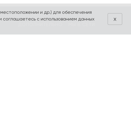
 местоположении и др.) для обеспечения
x
и соглашаетесь с использованием данных
ДОПОЛНИТЕЛЬНО
МЫ В СЕТИ
Блог
VK
Акции
Telegram
ия
Поиск
Производители
Избранное
Оформление
заказа