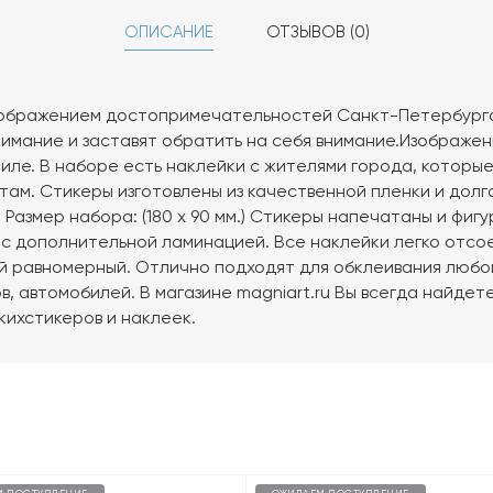
ОПИСАНИЕ
ОТЗЫВОВ (0)
зображением достопримечательностей Санкт-Петербурга
имание и заставят обратить на себя внимание.Изображен
иле. В наборе есть наклейки с жителями города, которы
там. Стикеры изготовлены из качественной пленки и долг
 Размер набора: (180 х 90 мм.) Стикеры напечатаны и фиг
 с дополнительной ламинацией. Все наклейки легко отсо
й равномерный. Отлично подходят для обклеивания любой
в, автомобилей. В магазине magniart.ru Вы всегда найде
ихстикеров и наклеек.