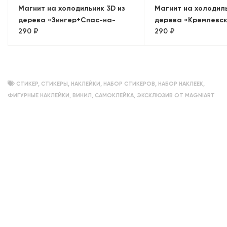
Магнит на холодильник 3D из
Магнит на холодиль
дерева «Зингер+Спас-на-
дерева «Кремлевск
290 ₽
290 ₽
Крови. Панорама»
Москва
СТИКЕР
,
СТИКЕРЫ
,
НАКЛЕЙКИ
,
НАБОР СТИКЕРОВ
,
НАБОР НАКЛЕЕК
,
ФИГУРНЫЕ НАКЛЕЙКИ
,
ВИНИЛ
,
САМОКЛЕЙКА
,
ЭКСКЛЮЗИВ ОТ MAGNIART