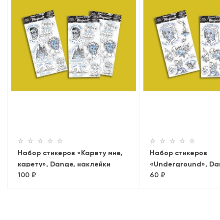
Набор стикеров «Карету мне,
Набор стикеров
карету», Dange, наклейки
«Underground», Da
100 ₽
60 ₽
наклейки