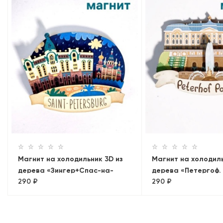
Магнит на холодильник 3D из
Магнит на холодиль
дерева «Зингер+Спас-на-
дерева «Петергоф.
290 ₽
290 ₽
Крови. Панорама»
Петербург, объемн