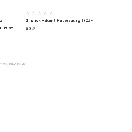
з
Значок «Saint Petersburg 1703»
ителя»
50 ₽
РТОН
,
ПРАЗДНИК