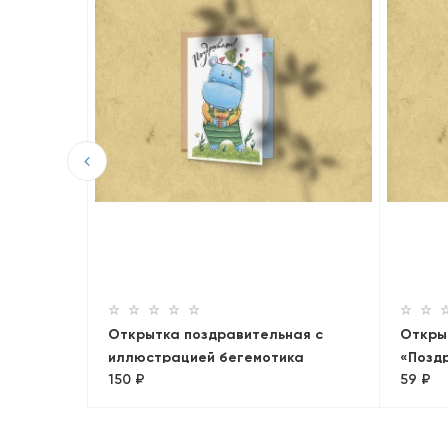
ым
ем
Открытка поздравительная с
Откры
иллюстрацией бегемотика
«Позд
150 ₽
59 ₽