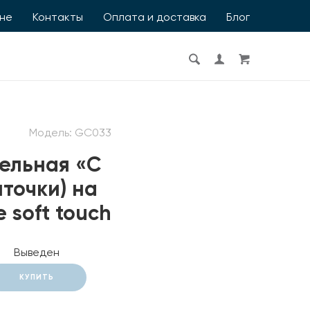
ине
Контакты
Оплата и доставка
Блог
Модель:
GC033
ельная «С
точки) на
 soft touch
Выведен
КУПИТЬ