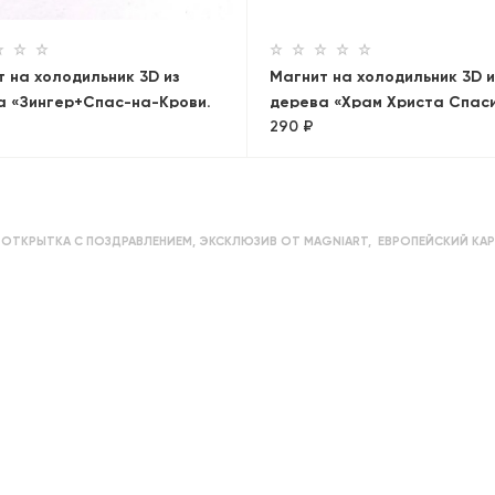
 на холодильник 3D из
Магнит на холодильник 3D и
а «Зингер+Спас-на-Крови.
дерева «Храм Христа Спас
290 ₽
ама»
,
ОТКРЫТКА С ПОЗДРАВЛЕНИЕМ
,
ЭКСКЛЮЗИВ ОТ MAGNIART
,
ЕВРОПЕЙСКИЙ КА