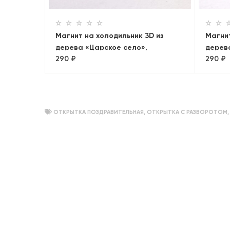
Магнит на холодильник 3D из
Магнит
дерева «Царское село»,
дерев
290 ₽
290 ₽
Петербург, объемный
Панор
ОТКРЫТКА ПОЗДРАВИТЕЛЬНАЯ
,
ОТКРЫТКА С РАЗВОРОТОМ