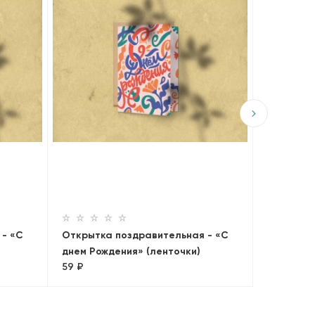
Открытка
«Поздрав
59 ₽
 - «С
Открытка поздравительная - «С
днем Рождения» (ленточки)
59 ₽