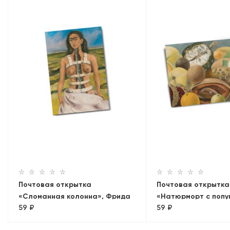
Почтовая открытка
Почтовая открытка
«Сломанная колонна», Фрида
«Натюрморт с попу
59 ₽
59 ₽
Кало
флагом», Фрида Ка