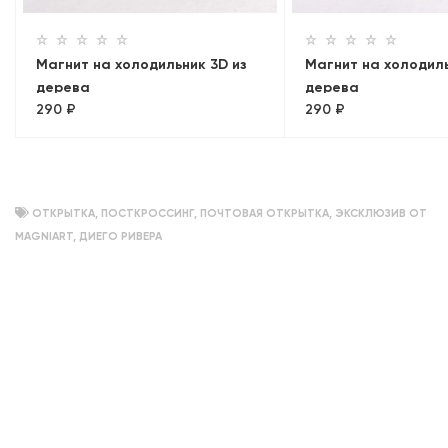
Магнит на холодильник 3D из
Магнит на холодиль
дерева
дерева
290 ₽
290 ₽
«Адмиралтейство+Мосты.
«Эрмитаж+Рострал
Лахта»
колонны. Панорама
ОТКРЫТКА
,
ПОСТКРОССИНГ
,
ПОЧТОВАЯ ОТКРЫТКА
,
ЭКСКЛЮЗИВ ОТ
MAGNIART
,
ДИЕГО РИВЕРА