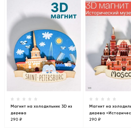
Магнит на холодильник 3D из
Магнит на холодиль
дерева
дерева «Историчес
290 ₽
290 ₽
«Адмиралтейство+Мосты.
Москва, объемный
Лахта»