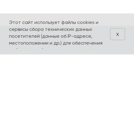
Этот сайт использует файлы cookies и
сервисы сбора технических данных
x
посетителей (данные об IP-адресе,
О МАГАЗИНЕ
КАТАЛОГ
местоположении и др.) для обеспечения
работоспособности и улучшения
О компании
Карта сайта
качества обслуживания. Продолжая
Контакты
Наборы
использовать наш сайт, вы автоматически
соглашаетесь с использованием данных
Оплата и доставка
Литературная
технологий.
коллекция
Подарочные
сертификаты
yourpersonalyouth by
Magniart
Торговое
оборудование
Календари, планеры
Сотрудничество
Блокноты и тетради
Шопперы