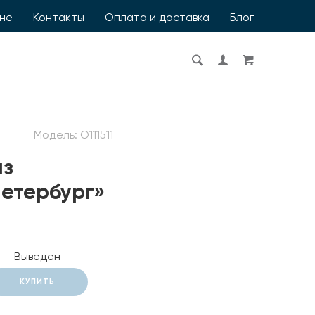
ине
Контакты
Оплата и доставка
Блог
Модель:
O111511
из
Петербург»
Выведен
КУПИТЬ