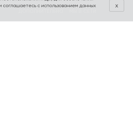
x
и соглашаетесь с использованием данных
ДОПОЛНИТЕЛЬНО
МЫ В СЕТИ
Блог
VK
Акции
Telegram
ия
Поиск
Производители
Избранное
Оформление
заказа