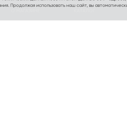
ния. Продолжая использовать наш сайт, вы автоматическ
О МАГАЗИНЕ
КАТАЛОГ
О компании
Карта сайта
Контакты
Наборы
Оплата и доставка
Литературная коллекц
Подарочные
yourpersonalyouth by
сертификаты
Magniart
Торговое оборудование
Календари, планеры
Сотрудничество
Блокноты и тетради
Шопперы