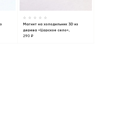
290 ₽
Санкт-П
з
Магнит на холодильник 3D из
дерева «Царское село»,
290 ₽
Петербург, объемный