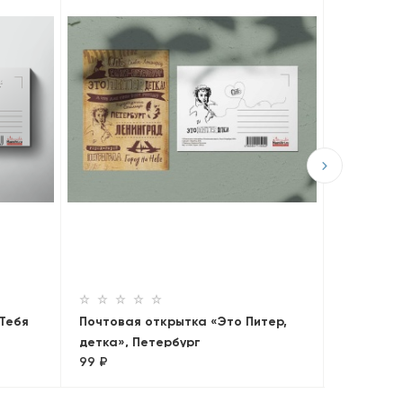
Почтовая
Однажды 
99 ₽
Тебя
Почтовая открытка «Это Питер,
детка», Петербург
99 ₽