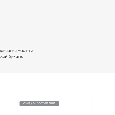
леивания марки и
кой бумаге.
ОЖИДАЕМ ПОСТУПЛЕНИЕ
ОЖИДАЕМ П