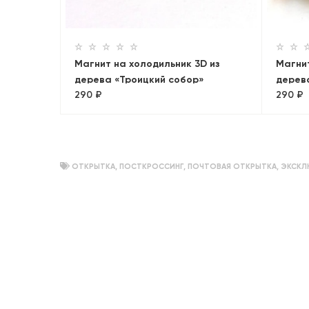
Магнит на холодильник 3D из
Магнит
дерева «Троицкий собор»
дерев
290 ₽
290 ₽
крепо
ОТКРЫТКА
,
ПОСТКРОССИНГ
,
ПОЧТОВАЯ ОТКРЫТКА
,
ЭКСКЛ