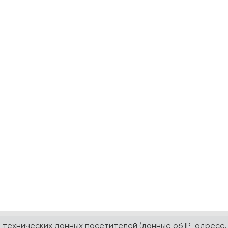
а технических данных посетителей (данные об IP-адресе,