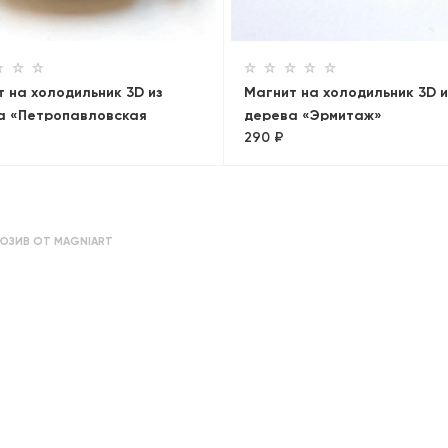
 на холодильник 3D из
Магнит на холодильник 3D и
а «Петропавловская
дерева «Эрмитаж»
290 ₽
сть»
ЮЗИВ ОТ MAGNIART