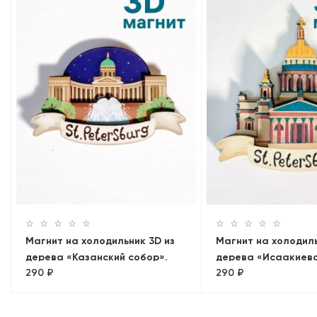
Магнит на холодильник 3D из
Магнит на холодиль
дерева «Казанский собор».
дерева «Исаакиев
290 ₽
290 ₽
Санкт-Петербург
собор». Санкт-Пет