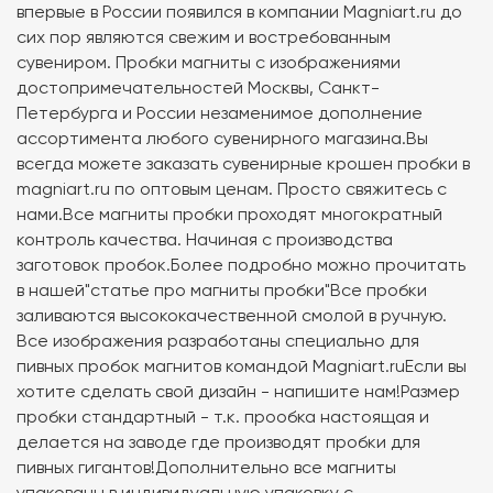
впервые в России появился в компании Magniart.ru до
сих пор являются свежим и востребованным
сувениром. Пробки магниты с изображениями
достопримечательностей Москвы, Санкт-
Петербурга и России незаменимое дополнение
ассортимента любого сувенирного магазина.Вы
всегда можете заказать сувенирные крошен пробки в
magniart.ru по оптовым ценам. Просто свяжитесь с
нами.Все магниты пробки проходят многократный
контроль качества. Начиная с производства
заготовок пробок.Более подробно можно прочитать
в нашей"статье про магниты пробки"Все пробки
заливаются высококачественной смолой в ручную.
Все изображения разработаны специально для
пивных пробок магнитов командой Magniart.ruЕсли вы
хотите сделать свой дизайн - напишите нам!Размер
пробки стандартный - т.к. прообка настоящая и
делается на заводе где производят пробки для
пивных гигантов!Дополнительно все магниты
упакованы в индивидуальную упаковку с