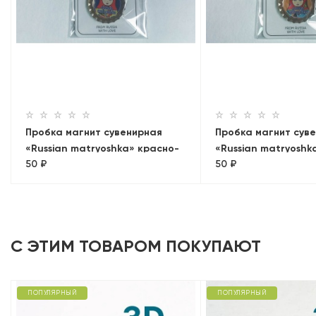
Пробка магнит сувенирная
Пробка магнит сув
«Russian matryoshka» красно-
«Russian matryoshk
50 ₽
50 ₽
желтая
голубая
С ЭТИМ ТОВАРОМ ПОКУПАЮТ
ПОПУЛЯРНЫЙ
ПОПУЛЯРНЫЙ