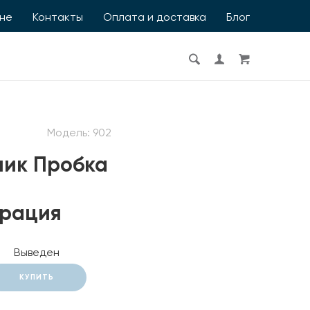
ине
Контакты
Оплата и доставка
Блог
Модель:
902
ник Пробка
я
трация
Выведен
КУПИТЬ