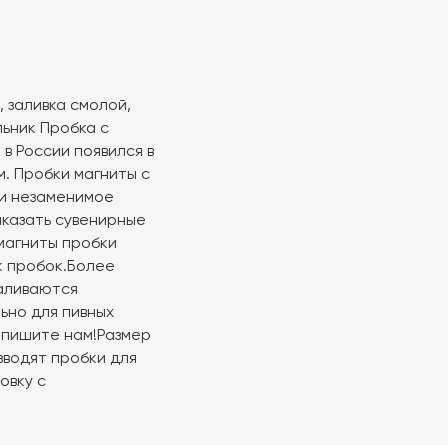
 заливка смолой,
льник Пробка с
в России появился в
м. Пробки магниты с
и незаменимое
аказать сувенирные
 магниты пробки
к пробок.Более
заливаются
ьно для пивных
напишите нам!Размер
зводят пробки для
овку с