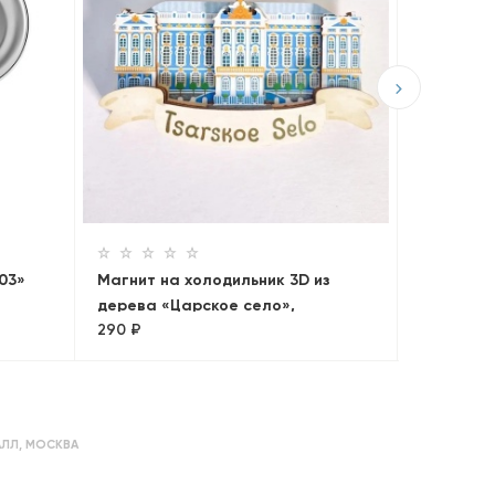
Магнит н
дерева «
290 ₽
703»
Магнит на холодильник 3D из
дерева «Царское село»,
290 ₽
Петербург, объемный
АЛЛ
,
МОСКВА