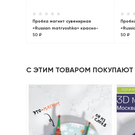
Пробка магнит сувенирная
Пробк
«Russian matryoshka» красно-
«Russi
50 ₽
50 ₽
желтая
голуб
С ЭТИМ ТОВАРОМ ПОКУПАЮТ
ПОПУЛЯ