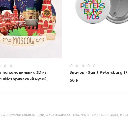
 на холодильник 3D из
Значок «Saint Petersburg 1
 «Исторический музей,
50 ₽
ь, ГУМ. Панорама»
СТОПРИМЕЧАТЕЛЬНОСТЯМИ
,
ЭКСКЛЮЗИВ ОТ MAGNIART
,
ПИВНАЯ ПРОБКА
,
МЕТ