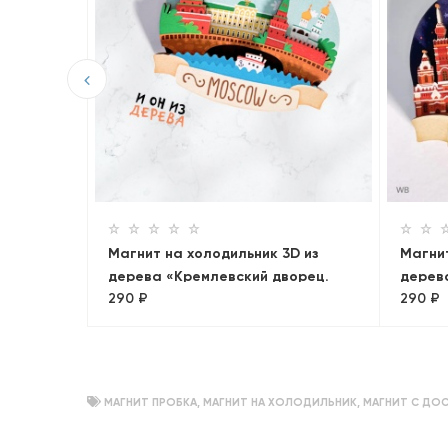
D из
асителя»
Магнит на холодильник 3D из
Магнит
дерева «Кремлевский дворец.
дерева
290 ₽
290 ₽
Панорама»
Кремл
МАГНИТ ПРОБКА
,
МАГНИТ НА ХОЛОДИЛЬНИК
,
МАГНИТ С ДО