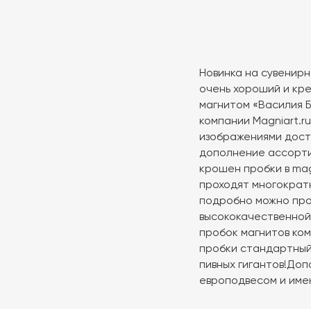
Новинка на сувенирн
очень хороший и кре
магнитом «Василия 
компании Magniart.r
изображениями дост
дополнение ассорти
крошен пробки в mag
проходят многократн
подробно можно про
высококачественной
пробок магнитов ком
пробки стандартный 
пивных гигантов!Доп
европодвесом и име