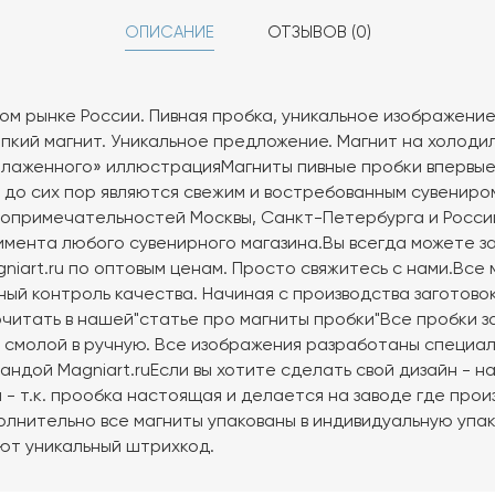
ОПИСАНИЕ
ОТЗЫВОВ (0)
ом рынке России. Пивная пробка, уникальное изображение,
пкий магнит. Уникальное предложение. Магнит на холоди
Блаженного» иллюстрацияМагниты пивные пробки впервые 
u до сих пор являются свежим и востребованным сувениро
опримечательностей Москвы, Санкт-Петербурга и Росси
мента любого сувенирного магазина.Вы всегда можете з
niart.ru по оптовым ценам. Просто свяжитесь с нами.Все
ый контроль качества. Начиная с производства заготово
читать в нашей"статье про магниты пробки"Все пробки 
 смолой в ручную. Все изображения разработаны специал
андой Magniart.ruЕсли вы хотите сделать свой дизайн - 
- т.к. прообка настоящая и делается на заводе где прои
олнительно все магниты упакованы в индивидуальную упак
ют уникальный штрихкод.