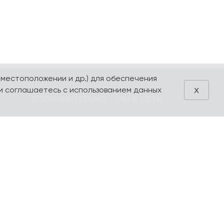
 местоположении и др.) для обеспечения
x
и соглашаетесь с использованием данных
ДОПОЛНИТЕЛЬНО
МЫ В СЕТИ
Блог
VK
Акции
Telegram
ия
Поиск
Производители
Избранное
Оформление
заказа