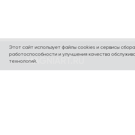
Этот сайт использует файлы cookies и сервисы сбор
работоспособности и улучшения качества обслужива
MAGNIART.RU
технологий.
Погружайтесь в мир сувениров, посвященных
нашей стране и любимым столицам - Москве,
Санкт-Петербургу, Калининграду, Сочи,
Казани, Выборгу и многим другим городам. Мы
сделали так, чтобы вы полюбили их с
первого взгляда. Авторский дизайн разных
стилей и направлений, сотрудничество с
популярными художниками и
иллюстраторами, качественные материалы