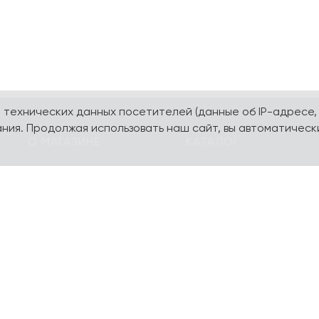
а технических данных посетителей (данные об IP-адресе,
ния. Продолжая использовать наш сайт, вы автоматическ
О МАГАЗИНЕ
КАТАЛОГ
О компании
Карта сайта
Контакты
Наборы
Оплата и доставка
Литературная коллекц
Подарочные
yourpersonalyouth by
сертификаты
Magniart
Торговое оборудование
Календари, планеры
Сотрудничество
Блокноты и тетради