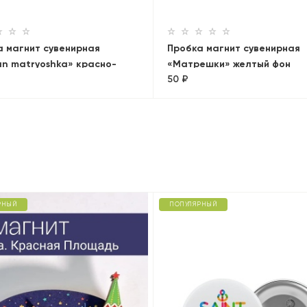
а магнит сувенирная
Пробка магнит сувенирная
an matryoshka» красно-
«Матрешки» желтый фон
50 ₽
ая
РНЫЙ
ПОПУЛЯРНЫЙ