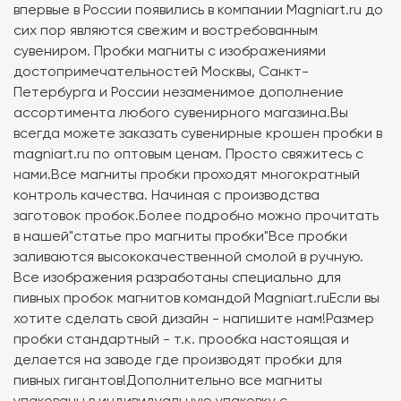
впервые в России появились в компании Magniart.ru до
сих пор являются свежим и востребованным
сувениром. Пробки магниты с изображениями
достопримечательностей Москвы, Санкт-
Петербурга и России незаменимое дополнение
ассортимента любого сувенирного магазина.Вы
всегда можете заказать сувенирные крошен пробки в
magniart.ru по оптовым ценам. Просто свяжитесь с
нами.Все магниты пробки проходят многократный
контроль качества. Начиная с производства
заготовок пробок.Более подробно можно прочитать
в нашей"статье про магниты пробки"Все пробки
заливаются высококачественной смолой в ручную.
Все изображения разработаны специально для
пивных пробок магнитов командой Magniart.ruЕсли вы
хотите сделать свой дизайн - напишите нам!Размер
пробки стандартный - т.к. прообка настоящая и
делается на заводе где производят пробки для
пивных гигантов!Дополнительно все магниты
упакованы в индивидуальную упаковку с