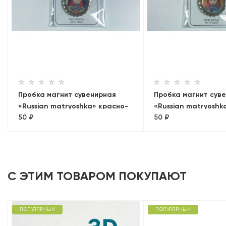
Пробка магнит сувенирная
Пробка магнит сув
«Russian matryoshka» красно-
«Russian matryoshk
50 ₽
50 ₽
желтая
голубая
С ЭТИМ ТОВАРОМ ПОКУПАЮТ
ПОПУЛЯРНЫЙ
ПОПУЛЯРНЫЙ