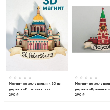
Магнит на холодильник 3D из
Магнит на холодиль
дерева «Исаакиевский
дерева «Кремлевск
290 ₽
290 ₽
собор». Санкт-Петербург
Москва