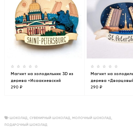
Магнит на холодильник 3D из
Магнит на холодиль
дерева «Исаакиевский
дерева «Дворцовый
290 ₽
290 ₽
собор+Медный всадник.
на Петропавловск
Панорама»
крепость». Санкт-П
объемный
ШОКОЛАД
,
СУВЕНИРНЫЙ ШОКОЛАД
,
МОЛОЧНЫЙ ШОКОЛАД
,
ПОДАРОЧНЫЙ ШОКОЛАД