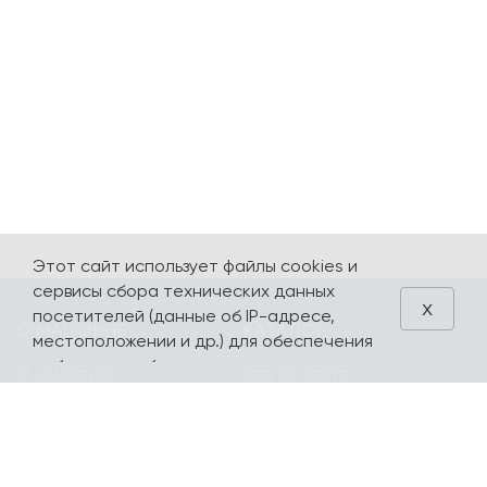
Этот сайт использует файлы cookies и
сервисы сбора технических данных
x
посетителей (данные об IP-адресе,
О МАГАЗИНЕ
КАТАЛОГ
местоположении и др.) для обеспечения
работоспособности и улучшения
О компании
Карта сайта
качества обслуживания. Продолжая
Контакты
Наборы
использовать наш сайт, вы автоматически
соглашаетесь с использованием данных
Оплата и доставка
Литературная
технологий.
коллекция