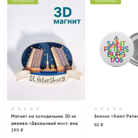
ПОПУЛЯРНЫЙ
ПОПУЛЯРНЫЙ
Магнит на холодильник 3D из
Значок «Saint Pete
дерева «Дворцовый мост, вид
50 ₽
290 ₽
на Петропавловскую
крепость». Санкт-Петербург,