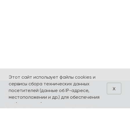
Этот сайт использует файлы cookies и
сервисы сбора технических данных
x
посетителей (данные об IP-адресе,
О МАГАЗИНЕ
КАТАЛОГ
местоположении и др.) для обеспечения
работоспособности и улучшения
О компании
Карта сайта
качества обслуживания. Продолжая
Контакты
Наборы
использовать наш сайт, вы автоматически
соглашаетесь с использованием данных
Оплата и доставка
Литературная