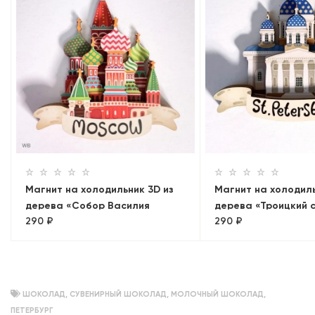
Магнит на холодильник 3D из
Магнит на холодиль
дерева «Собор Василия
дерева «Троицкий 
290 ₽
290 ₽
Блаженного». Москва,
объемный
ШОКОЛАД
,
СУВЕНИРНЫЙ ШОКОЛАД
,
МОЛОЧНЫЙ ШОКОЛАД
,
ПЕТЕРБУРГ