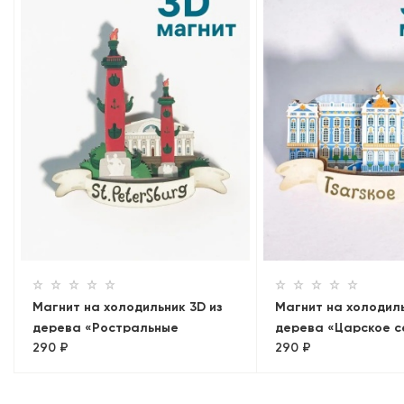
Магнит на холодильник 3D из
Магнит на холодиль
дерева «Ростральные
дерева «Царское с
290 ₽
290 ₽
колонны»
Петербург, объемн