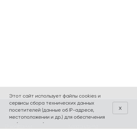
Этот сайт использует файлы cookies и
сервисы сбора технических данных
x
посетителей (данные об IP-адресе,
О МАГАЗИНЕ
КАТАЛОГ
местоположении и др.) для обеспечения
работоспособности и улучшения
О компании
Карта сайта
качества обслуживания. Продолжая
Контакты
Наборы