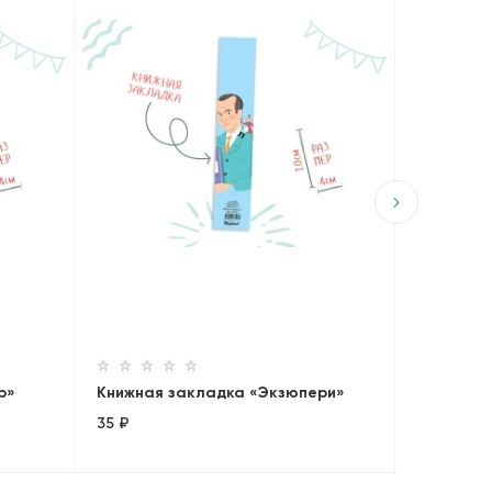
Книжная 
35 ₽
р»
Книжная закладка «Экзюпери»
35 ₽