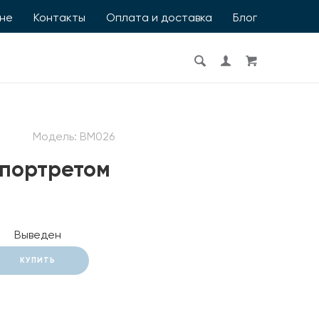
ине
Контакты
Оплата и доставка
Блог
Модель:
BM026
 портретом
Выведен
КУПИТЬ