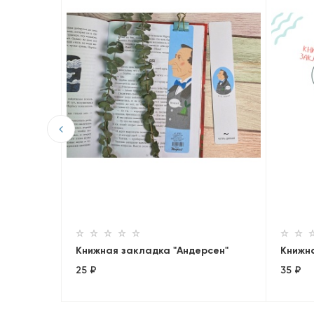
ги»
Книжная закладка "Андерсен"
Книжн
25 ₽
35 ₽