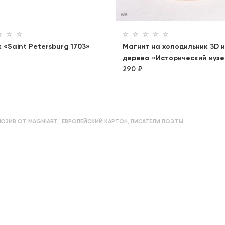
 «Saint Petersburg 1703»
Магнит на холодильник 3D и
дерева «Исторический музе
290 ₽
Кремль, ГУМ. Панорама»
ЮЗИВ ОТ MAGNIART
,
ЕВРОПЕЙСКИЙ КАРТОН
,
ПИСАТЕЛИ ПОЭТЫ