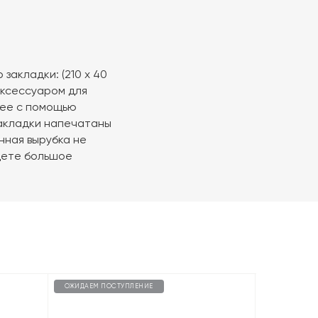
закладки: (210 х 40
аксессуаром для
в ее с помощью
Закладки напечатаны
нная вырубка не
йдете большое
ОЖИДАЕМ ПОСТУПЛЕНИЕ
ОЖИДАЕМ П