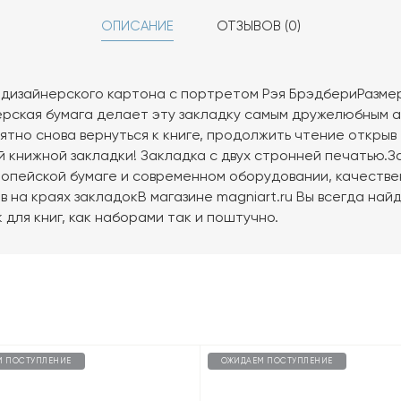
ОПИСАНИЕ
ОТЗЫВОВ (0)
 дизайнерского картона с портретом Рэя БрэдбериРазмер 
нерская бумага делает эту закладку самым дружелюбным 
иятно снова вернуться к книге, продолжить чтение откры
 книжной закладки! Закладка с двух стронней печатью.
ропейской бумаге и современном оборудовании, качестве
 на краях закладокВ магазине magniart.ru Вы всегда на
 для книг, как наборами так и поштучно.
М ПОСТУПЛЕНИЕ
ОЖИДАЕМ ПОСТУПЛЕНИЕ