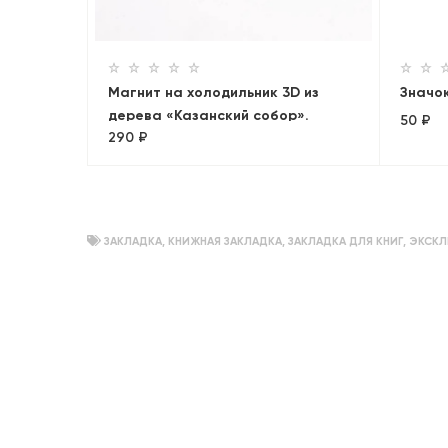
Магнит на холодильник 3D из
Значок
дерева «Казанский собор».
50 ₽
290 ₽
Санкт-Петербург
ЗАКЛАДКА
,
КНИЖНАЯ ЗАКЛАДКА
,
ЗАКЛАДКА ДЛЯ КНИГ
,
ЭКСКЛ