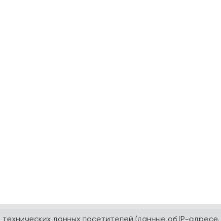
а технических данных посетителей (данные об IP-адресе,