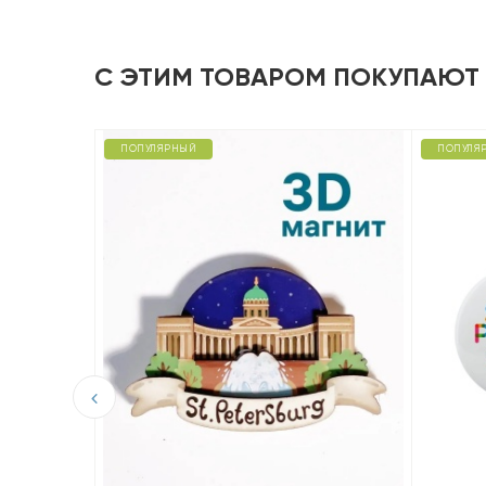
С ЭТИМ ТОВАРОМ ПОКУПАЮТ
ПОПУЛЯРНЫЙ
ПОПУЛЯ
D из
ая