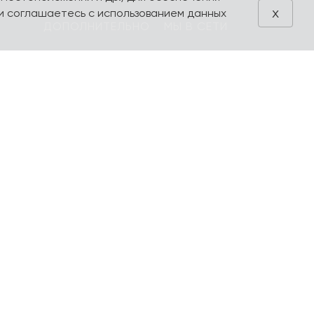
x
и соглашаетесь с использованием данных
ДОПОЛНИТЕЛЬНО
МЫ В СЕТИ
Блог
VK
Акции
Telegram
ия
Поиск
Производители
Избранное
Оформление
заказа