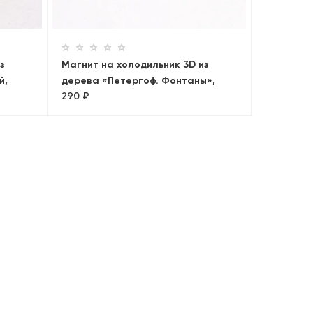
290 ₽
з
Магнит на холодильник 3D из
й,
дерева «Петергоф. Фонтаны»,
290 ₽
Петербург, объемный