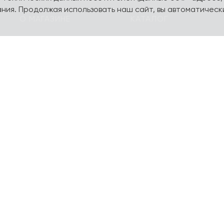
ния. Продолжая использовать наш сайт, вы автоматическ
О МАГАЗИНЕ
КАТАЛОГ
О компании
Карта сайта
Контакты
Наборы
Оплата и доставка
Литературная коллекц
Подарочные
yourpersonalyouth by
сертификаты
Magniart
Торговое оборудование
Календари, планеры
Сотрудничество
Блокноты и тетради
Шопперы