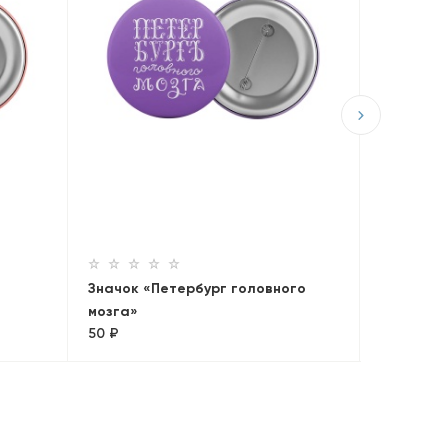
Значок «
50 ₽
Значок «Петербург головного
мозга»
50 ₽