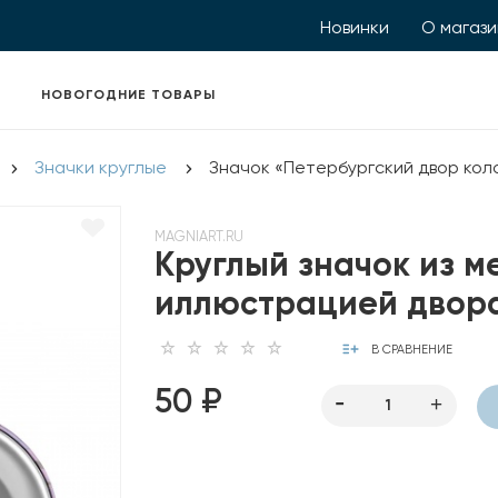
Новинки
О магаз
НОВОГОДНИЕ ТОВАРЫ
Значки круглые
Значок «Петербургский двор кол
MAGNIART.RU
Круглый значок из м
иллюстрацией двор
В СРАВНЕНИЕ
50 ₽