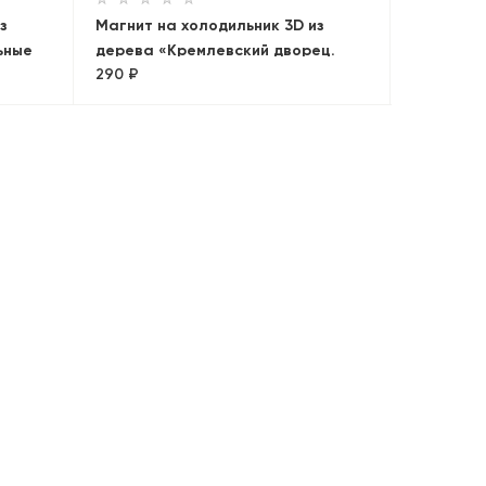
з
Магнит на холодильник 3D из
ьные
дерева «Кремлевский дворец.
290 ₽
Панорама»