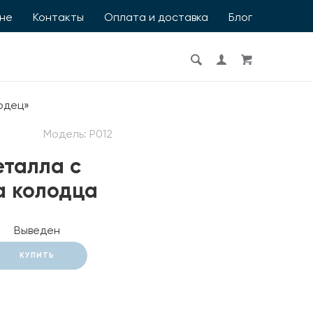
ине
Контакты
Оплата и доставка
Блог
одец»
Модель:
P012
еталла с
а колодца
Выведен
КУПИТЬ