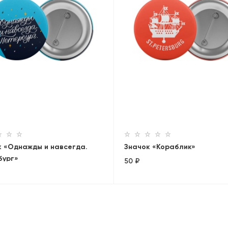
к «Однажды и навсегда.
Значок «Кораблик»
бург»
50 ₽