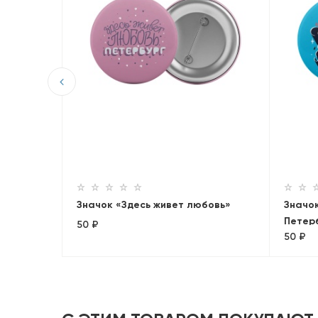
дце
Значок «Здесь живет любовь»
Значо
Петер
50 ₽
50 ₽