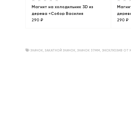
Магнит на холодильник 3D из
Магнит
дерева «Собор Василия
дерев
290 ₽
290 ₽
Блаженного». Москва, объемный
Москв
ЗНАЧОК
,
ЗАКАТНОЙ ЗНАЧОК
,
ЗНАЧОК 37ММ
,
ЭКСКЛЮЗИВ ОТ 