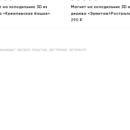
 на холодильник 3D из
Магнит на холодильник 3D и
а «Кремлевская башня».
дерева «Эрмитаж+Рострал
290 ₽
а
колонны. Панорама»
MAGNIART
,
МЕТАЛЛ
,
ПЛАСТИК
,
ЛЕТТЕРИНГ
,
ПЕТЕРБУРГ