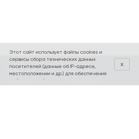
Этот сайт использует файлы cookies и
сервисы сбора технических данных
x
посетителей (данные об IP-адресе,
О МАГАЗИНЕ
КАТАЛОГ
местоположении и др.) для обеспечения
работоспособности и улучшения
О компании
Карта сайта
качества обслуживания. Продолжая
Контакты
Наборы
использовать наш сайт, вы автоматически
соглашаетесь с использованием данных
Оплата и доставка
Литературная
технологий.
коллекция
Подарочные
сертификаты
yourpersonalyouth by
Magniart
Торговое