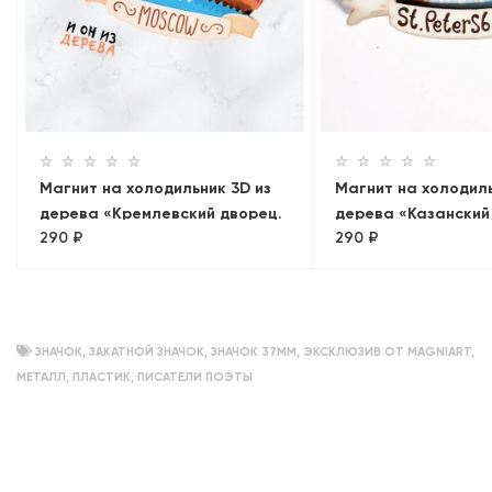
Магнит на холодильник 3D из
Магнит на холодиль
дерева «Кремлевский дворец.
дерева «Казанский
290 ₽
290 ₽
Панорама»
Санкт-Петербург
ЗНАЧОК
,
ЗАКАТНОЙ ЗНАЧОК
,
ЗНАЧОК 37ММ
,
ЭКСКЛЮЗИВ ОТ MAGNIART
,
МЕТАЛЛ
,
ПЛАСТИК
,
ПИСАТЕЛИ ПОЭТЫ