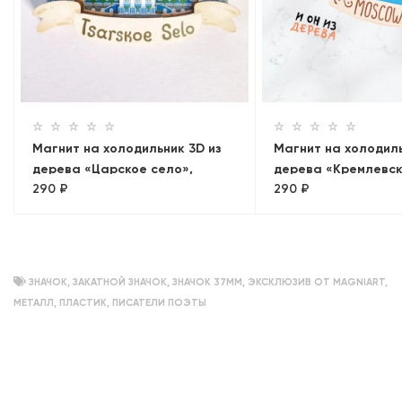
Магнит на холодильник 3D из
Магнит на холодиль
дерева «Царское село»,
дерева «Кремлевск
290 ₽
290 ₽
Петербург, объемный
Панорама»
ЗНАЧОК
,
ЗАКАТНОЙ ЗНАЧОК
,
ЗНАЧОК 37ММ
,
ЭКСКЛЮЗИВ ОТ MAGNIART
,
МЕТАЛЛ
,
ПЛАСТИК
,
ПИСАТЕЛИ ПОЭТЫ