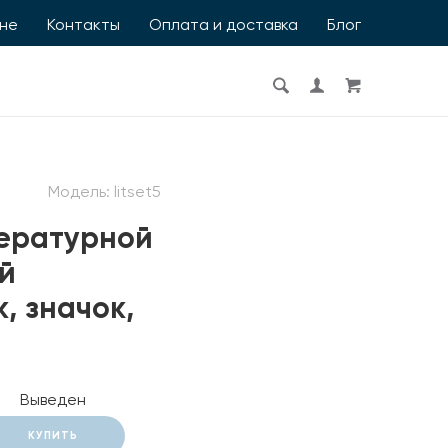
ине
Контакты
Оплата и доставка
Блог
Модель:
litset5
тературной
й
, значок,
Выведен
КУПИТЬ