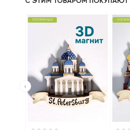
С ЭТИМ ТОВАРОМ ПОКУПАЮТ
ПОПУЛЯРНЫЙ
ПОПУЛЯ
D из
шня».