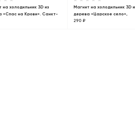
 на холодильник 3D из
Магнит на холодильник 3D и
 «Спас на Крови». Санкт-
дерева «Царское село»,
290 ₽
бург, объемный
Петербург, объемный