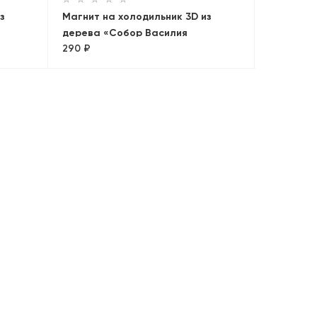
з
Магнит на холодильник 3D из
дерева «Собор Василия
290 ₽
Блаженного». Москва, объемный