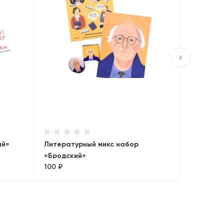
Большой 
«Чехов»
990 ₽
ий»
Литературный микс набор
«Бродский»
100 ₽