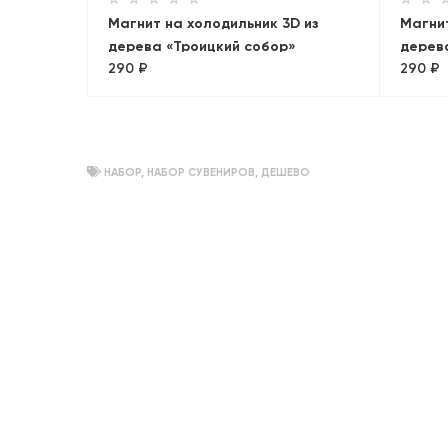
Магнит на холодильник 3D из
Магнит
дерева «Троицкий собор»
дерева
290 ₽
290 ₽
Петер
НАБОР
,
НАБОР СУВЕНИРОВ
,
ДЕШЕВО