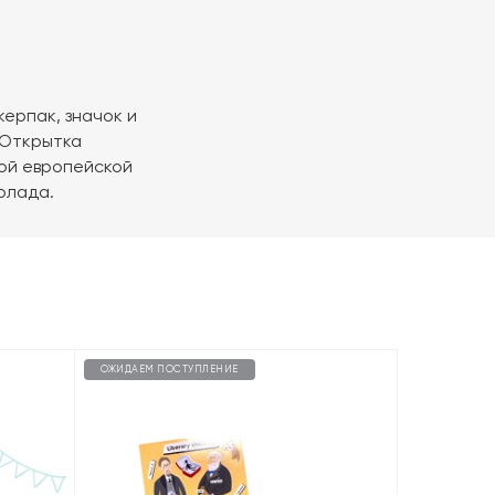
ерпак, значок и
) Открытка
ной европейской
олада.
ОЖИДАЕМ ПОСТУПЛЕНИЕ
ОЖИДАЕМ П