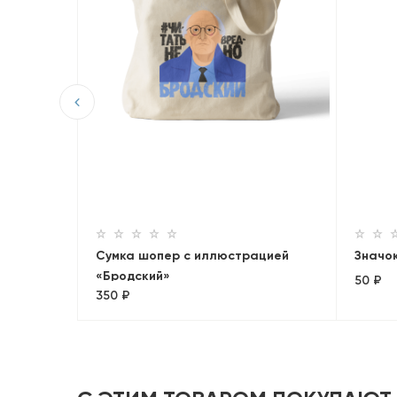
Ривера».
Сумка шопер с иллюстрацией
Значо
«Бродский»
50 ₽
350 ₽