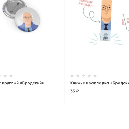
к круглый «Бродский»
Книжная закладка «Бродск
35 ₽