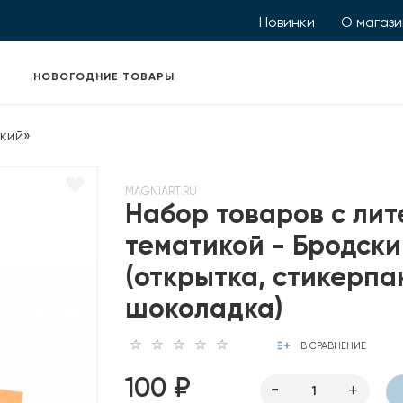
Новинки
О магаз
НОВОГОДНИЕ ТОВАРЫ
кий»
MAGNIART.RU
Набор товаров с ли
тематикой - Бродски
(открытка, стикерпак
шоколадка)
В СРАВНЕНИЕ
100 ₽