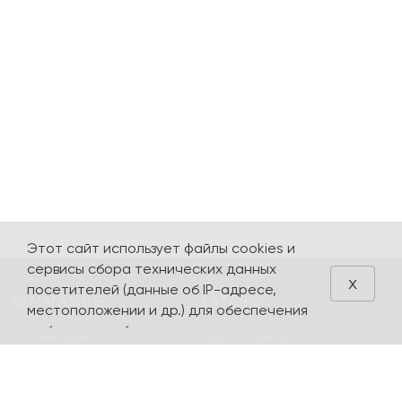
Этот сайт использует файлы cookies и
сервисы сбора технических данных
x
посетителей (данные об IP-адресе,
О МАГАЗИНЕ
КАТАЛОГ
местоположении и др.) для обеспечения
работоспособности и улучшения
О компании
Карта сайта
качества обслуживания. Продолжая
Контакты
Наборы
использовать наш сайт, вы автоматически
соглашаетесь с использованием данных
Оплата и доставка
Литературная