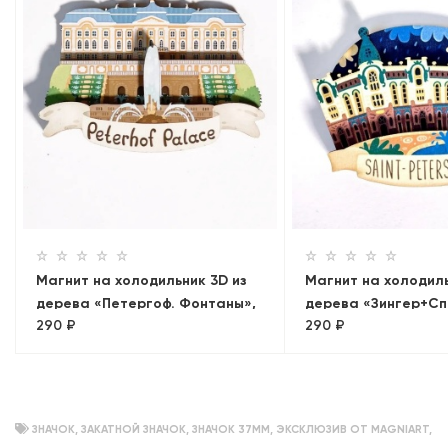
Магнит на холодильник 3D из
Магнит на холодиль
дерева «Петергоф. Фонтаны»,
дерева «Зингер+Сп
290 ₽
290 ₽
Петербург, объемный
Крови. Панорама»
ЗНАЧОК
,
ЗАКАТНОЙ ЗНАЧОК
,
ЗНАЧОК 37ММ
,
ЭКСКЛЮЗИВ ОТ MAGNIART
,