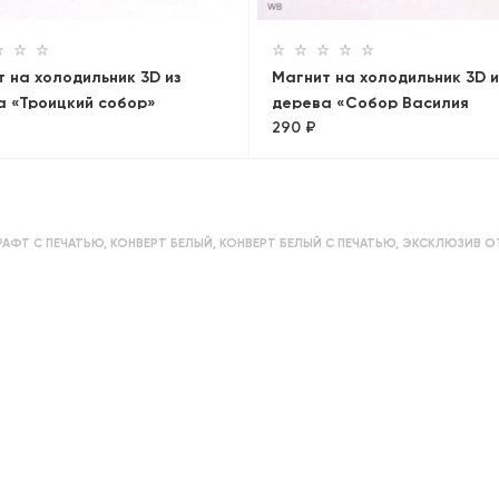
 на холодильник 3D из
Магнит на холодильник 3D и
а «Троицкий собор»
дерева «Собор Василия
290 ₽
Блаженного». Москва, объе
РАФТ С ПЕЧАТЬЮ
,
КОНВЕРТ БЕЛЫЙ
,
КОНВЕРТ БЕЛЫЙ С ПЕЧАТЬЮ
,
ЭКСКЛЮЗИВ О