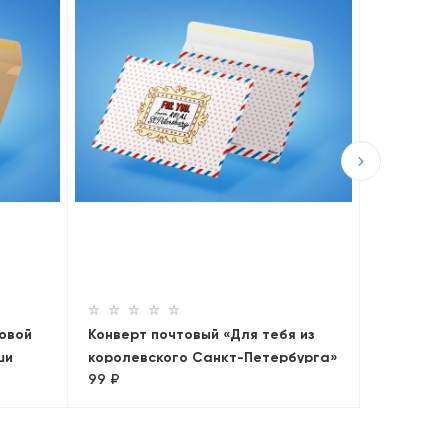
Конверт 
любимог
99 ₽
овой
Конверт почтовый «Для тебя из
ши
королевского Санкт-Петербурга»
99 ₽