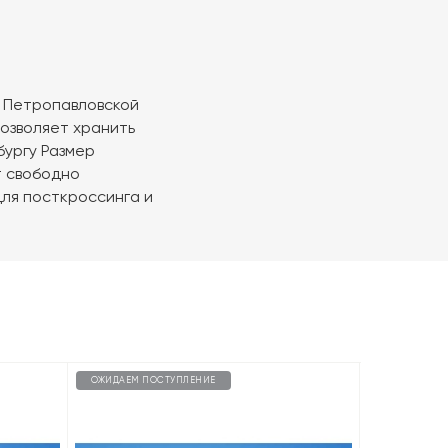
а Петропавловской
позволяет хранить
бургу Размер
рт свободно
для посткроссинга и
ОЖИДАЕМ ПОСТУПЛЕНИЕ
ОЖИДАЕМ П