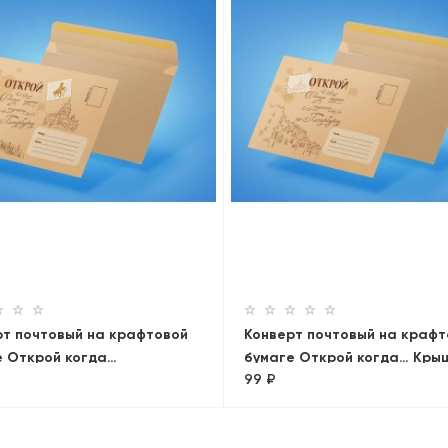
рт почтовый на крафтовой
Конверт почтовый на крафт
е Открой когда…
бумаге Открой когда… Кры
99 ₽
иевский собор