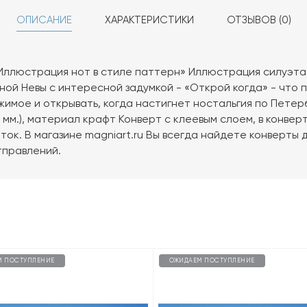
ОПИСАНИЕ
ХАРАКТЕРИСТИКИ
ОТЗЫВОВ (0)
«Иллюстрация нот в стиле паттерн» Иллюстрация силуэт
ой Невы с интересной задумкой - «Открой когда» - что 
жимое и открывать, когда настигнет ностальгия по Петер
48 мм.), материал крафт Конверт с клеевым слоем, в конве
ок. В магазине magniart.ru Вы всегда найдете конверты 
тправлений.
М ПОСТУПЛЕНИЕ
ОЖИДАЕМ ПОСТУПЛЕНИЕ