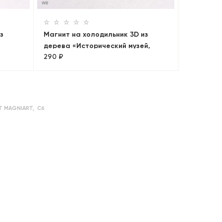
з
Магнит на холодильник 3D из
дерева «Исторический музей,
290 ₽
мный
Кремль, ГУМ. Панорама»
Т MAGNIART
,
С6