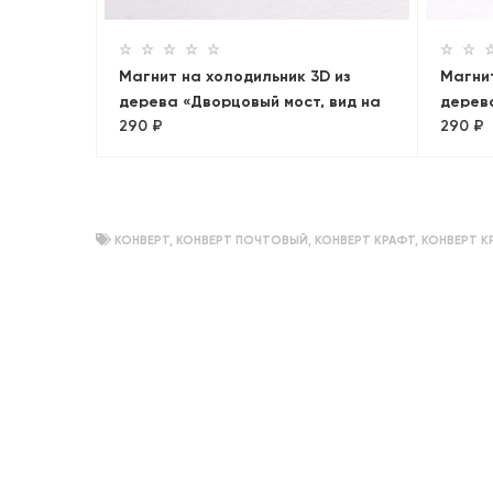
Магнит на холодильник 3D из
Магнит
дерева «Дворцовый мост, вид на
дерев
290 ₽
290 ₽
Петропавловскую крепость».
Санкт-Петербург, объемный
КОНВЕРТ
,
КОНВЕРТ ПОЧТОВЫЙ
,
КОНВЕРТ КРАФТ
,
КОНВЕРТ К