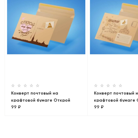
Конверт почтовый на
Конверт почтовый 
крафтовой бумаге Открой
крафтовой бумаге 
99 ₽
99 ₽
когда…
когда… Исаакиевск