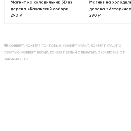
Магнит на холодильник 3D из
Магнит на холодиль
дерева «Казанский собор».
дерева «Историчес
290 ₽
290 ₽
Санкт-Петербург
Москва, объемный
КОНВЕРТ
,
КОНВЕРТ ПОЧТОВЫЙ
,
КОНВЕРТ КРАФТ
,
КОНВЕРТ КРАФТ С
ПЕЧАТЬЮ
,
КОНВЕРТ БЕЛЫЙ
,
КОНВЕРТ БЕЛЫЙ С ПЕЧАТЬЮ
,
ЭКСКЛЮЗИВ ОТ
MAGNIART
,
С6