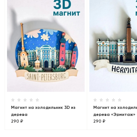
Магнит на холодильник 3D из
Магнит на холодиль
дерева
дерева «Эрмитаж»
290 ₽
290 ₽
«Эрмитаж+Ростральные
колонны. Панорама»