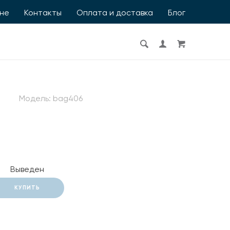
ине
Контакты
Оплата и доставка
Блог
Модель:
bag406
Выведен
КУПИТЬ