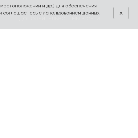
 местоположении и др.) для обеспечения
x
и соглашаетесь с использованием данных
ДОПОЛНИТЕЛЬНО
МЫ В СЕТИ
Блог
VK
Акции
Telegram
ия
Поиск
Производители
Избранное
Оформление
заказа