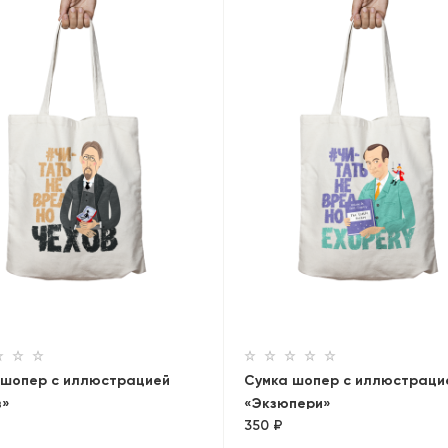
 шопер с иллюстрацией
Сумка шопер с иллюстраци
в»
«Экзюпери»
350 ₽