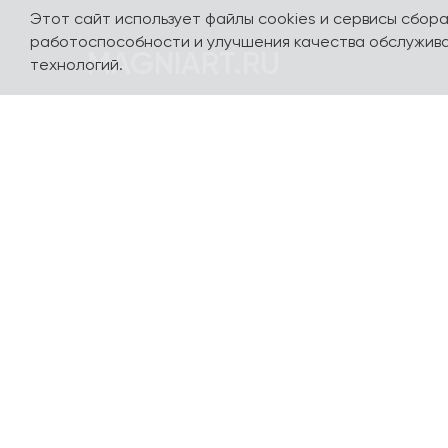
Этот сайт использует файлы cookies и сервисы сбор
работоспособности и улучшения качества обслужива
MAGNIART.RU
технологий.
Погружайтесь в мир сувениров, посвященных
нашей стране и любимым столицам - Москве,
Санкт-Петербургу, Калининграду, Сочи,
Казани, Выборгу и многим другим городам. Мы
сделали так, чтобы вы полюбили их с
первого взгляда. Авторский дизайн разных
стилей и направлений, сотрудничество с
популярными художниками и
иллюстраторами, качественные материалы
производства и доступные цены - вот самые
важные характеристики нашей продукции.
Все производство - в Петербурге. Доставим -
в любой город и населенный пункт России и в
страны СНГ. Доставка по миру обсуждается
индивидуально! Актуальные, современные и