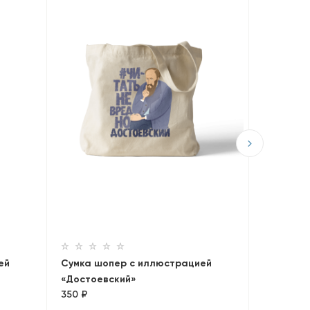
Сумка шо
«Брэдбе
350 ₽
ей
Сумка шопер с иллюстрацией
«Достоевский»
350 ₽