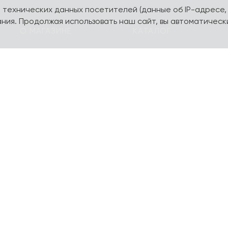
а технических данных посетителей (данные об IP-адресе,
ния. Продолжая использовать наш сайт, вы автоматическ
О МАГАЗИНЕ
КАТАЛОГ
О компании
Карта сайта
Контакты
Наборы
Оплата и доставка
Литературная коллекц
Подарочные
yourpersonalyouth by
сертификаты
Magniart
Торговое оборудование
Календари, планеры
Сотрудничество
Блокноты и тетради
Шопперы