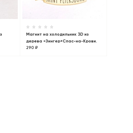
дерева «
290 ₽
крепость
з
Магнит на холодильник 3D из
дерева «Зингер+Спас-на-Крови.
290 ₽
Панорама»