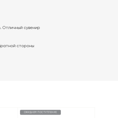
. Отличный сувенир
обратной стороны
ОЖИДАЕМ ПОСТУПЛЕНИЕ
ОЖИДАЕМ П