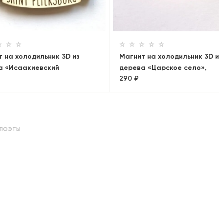
 на холодильник 3D из
Магнит на холодильник 3D и
а «Исаакиевский
дерева «Царское село»,
290 ₽
+Медный всадник.
Петербург, объемный
ама»
ПОЭТЫ