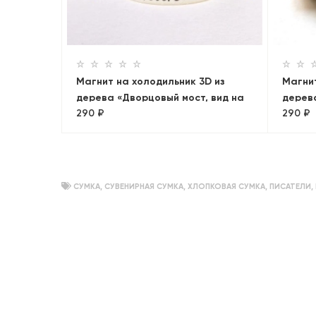
шня».
Магнит на холодильник 3D из
Магнит
дерева «Дворцовый мост, вид на
дерев
290 ₽
290 ₽
Петропавловскую крепость».
собор
Санкт-Петербург, объемный
Панор
СУМКА
,
СУВЕНИРНАЯ СУМКА
,
ХЛОПКОВАЯ СУМКА
,
ПИСАТЕЛИ
,