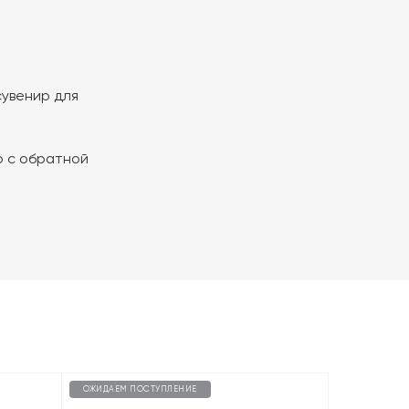
сувенир для
о с обратной
ОЖИДАЕМ ПОСТУПЛЕНИЕ
ОЖИДАЕМ П