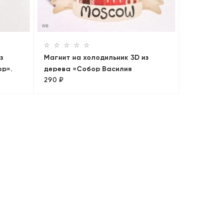
дерева «
290 ₽
Москва
з
Магнит на холодильник 3D из
ор».
дерева «Собор Василия
290 ₽
Блаженного». Москва, объемный