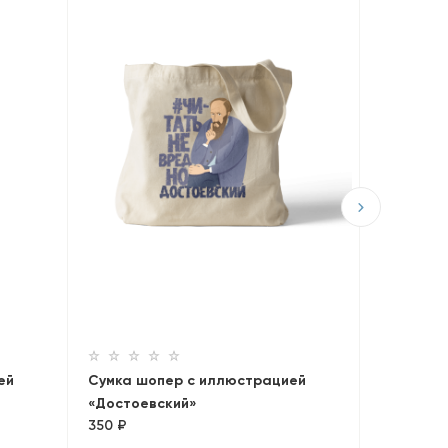
Сумка шо
«Брэдбе
350 ₽
ей
Сумка шопер с иллюстрацией
«Достоевский»
350 ₽