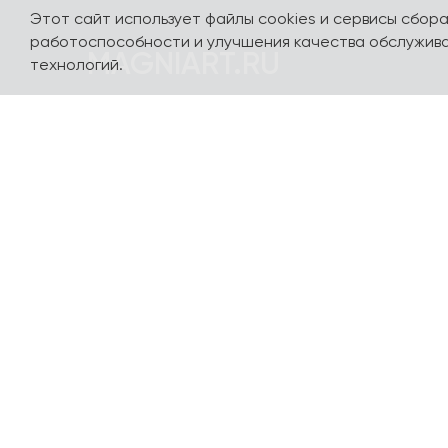
Этот сайт использует файлы cookies и сервисы сбор
работоспособности и улучшения качества обслужива
MAGNIART.RU
технологий.
Погружайтесь в мир сувениров, посвященных
нашей стране и любимым столицам - Москве,
Санкт-Петербургу, Калининграду, Сочи,
Казани, Выборгу и многим другим городам. Мы
сделали так, чтобы вы полюбили их с
первого взгляда. Авторский дизайн разных
стилей и направлений, сотрудничество с
популярными художниками и
иллюстраторами, качественные материалы
производства и доступные цены - вот самые
важные характеристики нашей продукции.
Все производство - в Петербурге. Доставим -
в любой город и населенный пункт России и в
страны СНГ. Доставка по миру обсуждается
индивидуально! Актуальные, современные и