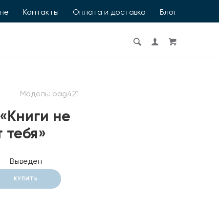
ине
Контакты
Оплата и доставка
Блог
Модель:
bag421
«Книги не
т тебя»
Выведен
КУПИТЬ