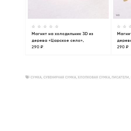
ая
Магнит на холодильник 3D из
Магнит
дерева «Царское село»,
дерева
290 ₽
290 ₽
Петербург, объемный
Москв
СУМКА
,
СУВЕНИРНАЯ СУМКА
,
ХЛОПКОВАЯ СУМКА
,
ПИСАТЕЛИ
,