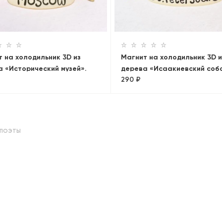
 на холодильник 3D из
Магнит на холодильник 3D и
 «Исторический музей».
дерева «Исаакиевский соб
290 ₽
а, объемный
Санкт-Петербург
ПОЭТЫ