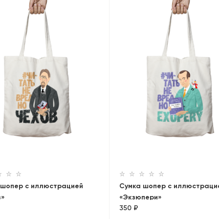
 шопер с иллюстрацией
Сумка шопер с иллюстраци
в»
«Экзюпери»
350 ₽