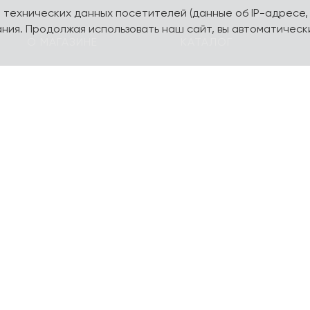
а технических данных посетителей (данные об IP-адресе,
ния. Продолжая использовать наш сайт, вы автоматическ
О МАГАЗИНЕ
КАТАЛОГ
О компании
Карта сайта
Контакты
Наборы
Оплата и доставка
Литературная коллекц
Подарочные
yourpersonalyouth by
сертификаты
Magniart
Торговое оборудование
Календари, планеры
Сотрудничество
Блокноты и тетради
Шопперы