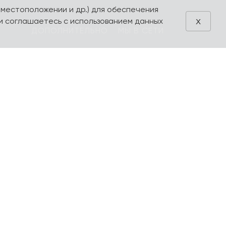
 местоположении и др.) для обеспечения
x
и соглашаетесь с использованием данных
ДОПОЛНИТЕЛЬНО
МЫ В СЕТИ
Блог
VK
Акции
Telegram
ия
Поиск
Производители
Избранное
Оформление
заказа