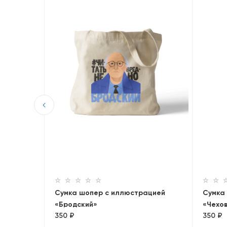
игу
Сумка шопер с иллюстрацией
Сумка
«Бродский»
«Чехо
350 ₽
350 ₽