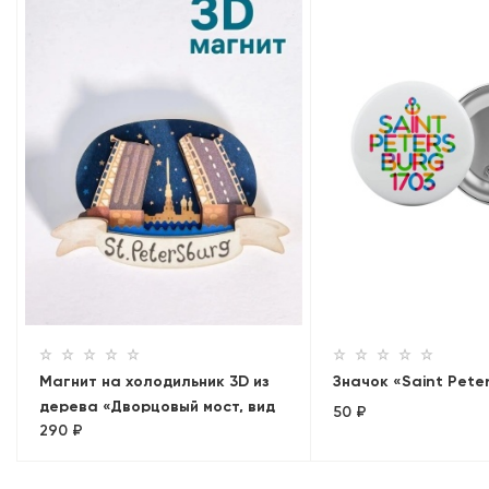
Магнит на холодильник 3D из
Значок «Saint Pete
дерева «Дворцовый мост, вид
50 ₽
290 ₽
на Петропавловскую
крепость». Санкт-Петербург,
объемный