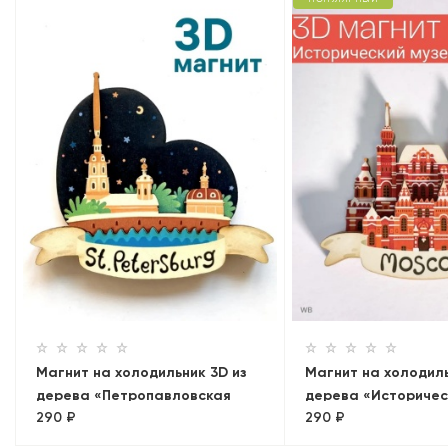
Магнит на холодильник 3D из
Магнит на холодиль
дерева «Петропавловская
дерева «Историчес
290 ₽
290 ₽
крепость»
Москва, объемный