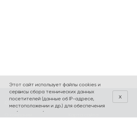
Этот сайт использует файлы cookies и
сервисы сбора технических данных
x
посетителей (данные об IP-адресе,
О МАГАЗИНЕ
КАТАЛОГ
местоположении и др.) для обеспечения
работоспособности и улучшения
О компании
Карта сайта
качества обслуживания. Продолжая
Контакты
Наборы
использовать наш сайт, вы автоматически
соглашаетесь с использованием данных
Оплата и доставка
Литературная