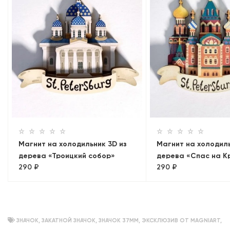
Магнит на холодильник 3D из
Магнит на холодиль
дерева «Троицкий собор»
дерева «Спас на К
290 ₽
290 ₽
Санкт-Петербург, 
ЗНАЧОК
,
ЗАКАТНОЙ ЗНАЧОК
,
ЗНАЧОК 37ММ
,
ЭКСКЛЮЗИВ ОТ MAGNIART
,