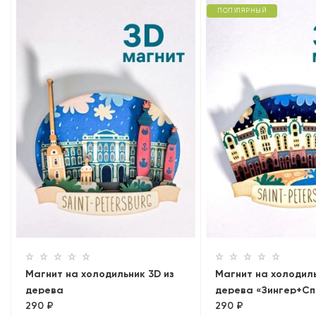
ПОПУЛЯРНЫЙ
Магнит на холодильник 3D из
Магнит на холодиль
дерева
дерева «Зингер+Сп
290 ₽
290 ₽
«Эрмитаж+Ростральные
Крови. Панорама»