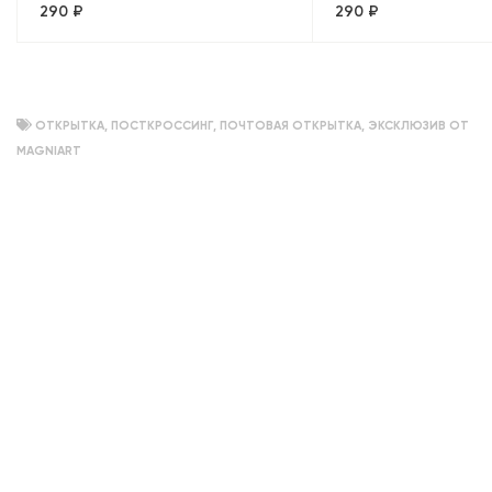
290 ₽
290 ₽
Москва, объемный
«Адмиралтейство+
Лахта»
ОТКРЫТКА
,
ПОСТКРОССИНГ
,
ПОЧТОВАЯ ОТКРЫТКА
,
ЭКСКЛЮЗИВ ОТ
MAGNIART