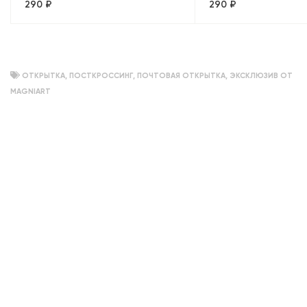
290 ₽
290 ₽
Петербург, объемный
ОТКРЫТКА
,
ПОСТКРОССИНГ
,
ПОЧТОВАЯ ОТКРЫТКА
,
ЭКСКЛЮЗИВ ОТ
MAGNIART