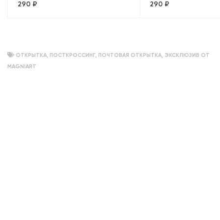
290 ₽
290 ₽
Санкт-Петербург
собор». Санкт-Пет
ОТКРЫТКА
,
ПОСТКРОССИНГ
,
ПОЧТОВАЯ ОТКРЫТКА
,
ЭКСКЛЮЗИВ ОТ
MAGNIART