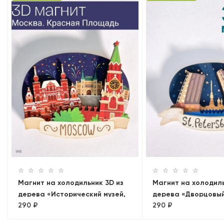
Магнит на холодильник 3D из
Магнит на холодиль
дерева «Исторический музей,
дерева «Дворцовый
290 ₽
290 ₽
Кремль, ГУМ. Панорама»
на Петропавловск
крепость». Санкт-П