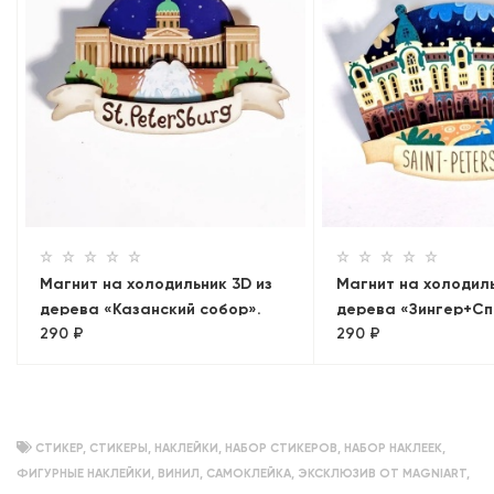
Магнит на холодильник 3D из
Магнит на холодиль
дерева «Казанский собор».
дерева «Зингер+Сп
290 ₽
290 ₽
Санкт-Петербург
Крови. Панорама»
СТИКЕР
,
СТИКЕРЫ
,
НАКЛЕЙКИ
,
НАБОР СТИКЕРОВ
,
НАБОР НАКЛЕЕК
,
ФИГУРНЫЕ НАКЛЕЙКИ
,
ВИНИЛ
,
САМОКЛЕЙКА
,
ЭКСКЛЮЗИВ ОТ MAGNIART
,