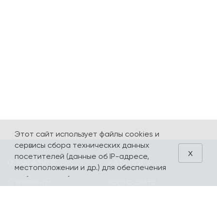
Этот сайт использует файлы cookies и
сервисы сбора технических данных
x
посетителей (данные об IP-адресе,
О МАГАЗИНЕ
КАТАЛОГ
местоположении и др.) для обеспечения
работоспособности и улучшения
О компании
Карта сайта
качества обслуживания. Продолжая
Контакты
Наборы
использовать наш сайт, вы автоматически
соглашаетесь с использованием данных
Оплата и доставка
Литературная