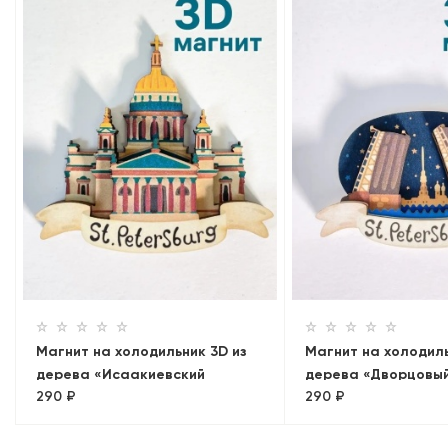
Магнит на холодильник 3D из
Магнит на холодиль
дерева «Исаакиевский
дерева «Дворцовый
290 ₽
290 ₽
собор». Санкт-Петербург
на Петропавловск
крепость». Санкт-П
объемный